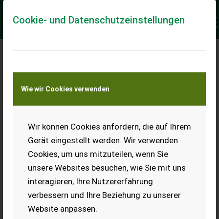
Cookie- und Datenschutzeinstellungen
Meine Transportkostenanfrage
Wie wir Cookies verwenden
Transport von Land- und Baumaschinen –
KEINE Tiertransporte
Keine Anfrage Möglich!
Wir können Cookies anfordern, die auf Ihrem
Gerät eingestellt werden. Wir verwenden
Cookies, um uns mitzuteilen, wenn Sie
unsere Websites besuchen, wie Sie mit uns
Ladeort
interagieren, Ihre Nutzererfahrung
verbessern und Ihre Beziehung zu unserer
PLZ
Ort
Website anpassen.