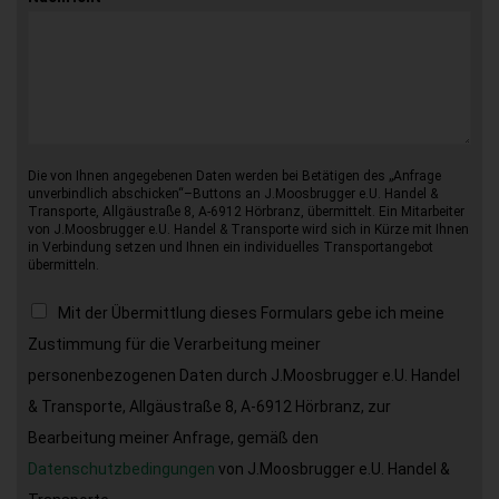
Die von Ihnen angegebenen Daten werden bei Betätigen des „Anfrage
unverbindlich abschicken“–Buttons an J.Moosbrugger e.U. Handel &
Transporte, Allgäustraße 8, A-6912 Hörbranz, übermittelt. Ein Mitarbeiter
von J.Moosbrugger e.U. Handel & Transporte wird sich in Kürze mit Ihnen
in Verbindung setzen und Ihnen ein individuelles Transportangebot
übermitteln.
Mit der Übermittlung dieses Formulars gebe ich meine
Zustimmung für die Verarbeitung meiner
personenbezogenen Daten durch J.Moosbrugger e.U. Handel
& Transporte, Allgäustraße 8, A-6912 Hörbranz, zur
Bearbeitung meiner Anfrage, gemäß den
Datenschutzbedingungen
von J.Moosbrugger e.U. Handel &