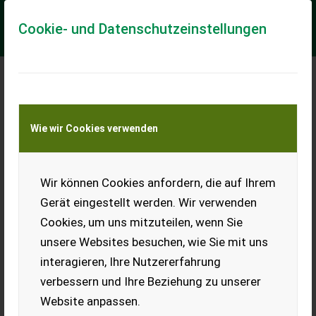
Cookie- und Datenschutzeinstellungen
Meine Transportkostenanfrage
Wie wir Cookies verwenden
Transport von Land- und Baumaschinen –
KEINE Tiertransporte
Wir können Cookies anfordern, die auf Ihrem
Claas Axos 3.95 Trend
Gerät eingestellt werden. Wir verwenden
Claas Axos 3.95 -3,6l FPT
Cookies, um uns mitzuteilen, wenn Sie
Motor, Stage IV, 24/12
Twinshift Getriebe, 40km/h,
unsere Websites besuchen, wie Sie mit uns
Motordrehzahlspeicher,
interagieren, Ihre Nutzererfahrung
90l/min Hydraulikleistung, 3
Steuergeräte mit ...
verbessern und Ihre Beziehung zu unserer
EUR 79.990
Website anpassen.
inkl. 20 % MwSt.