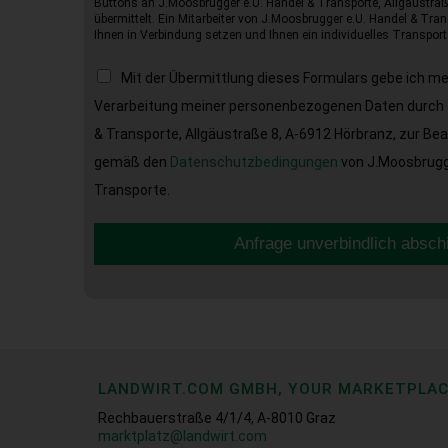
Buttons an J.Moosbrugger e.U. Handel & Transporte, Allgäustraß
übermittelt. Ein Mitarbeiter von J.Moosbrugger e.U. Handel & Tran
Ihnen in Verbindung setzen und Ihnen ein individuelles Transport
Mit der Übermittlung dieses Formulars gebe ich m
Verarbeitung meiner personenbezogenen Daten durch 
& Transporte, Allgäustraße 8, A-6912 Hörbranz, zur Be
gemäß den
Datenschutzbedingungen
von J.Moosbrugge
Transporte.
Anfrage unverbindlich absch
LANDWIRT.COM GMBH, YOUR MARKETPLA
Rechbauerstraße 4/1/4, A-8010 Graz
marktplatz@landwirt.com