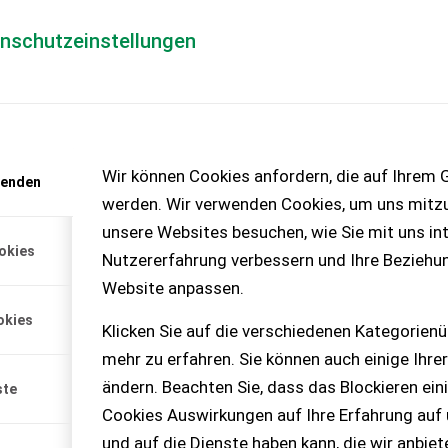
enschutzeinstellungen
Händlerlogin
für Händler
Mediada
anfrage
Wir können Cookies anfordern, die auf Ihrem G
wenden
chinen – KEINE
werden. Wir verwenden Cookies, um uns mitzu
unsere Websites besuchen, wie Sie mit uns int
okies
Nutzererfahrung verbessern und Ihre Beziehu
TA-EL -
Website anpassen.
okies
rstreuer
Klicken Sie auf die verschiedenen Kategorienü
mehr zu erfahren. Sie können auch einige Ihrer
• Zweischeibenstreuer •
• hydraulische Schieber
ändern. Beachten Sie, dass das Blockieren ein
ste
Cookies Auswirkungen auf Ihre Erfahrung auf
cht ausweisbar
und auf die Dienste haben kann, die wir anbie