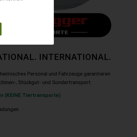
ATIONAL. INTERNATIONAL.
nheimisches Personal und Fahrzeuge garantieren
chinen-, Stückgut- und Sondertransport.
n (KEINE Tiertransporte)
ladungen