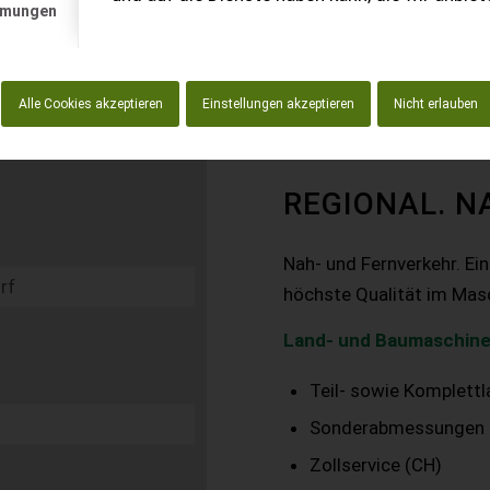
mmungen
Alle Cookies akzeptieren
Einstellungen akzeptieren
Nicht erlauben
REGIONAL. N
Nah- und Fernverkehr. Ei
höchste Qualität im Mas
Land- und Baumaschine
Teil- sowie Komplett
Sonderabmessungen
Zollservice (CH)