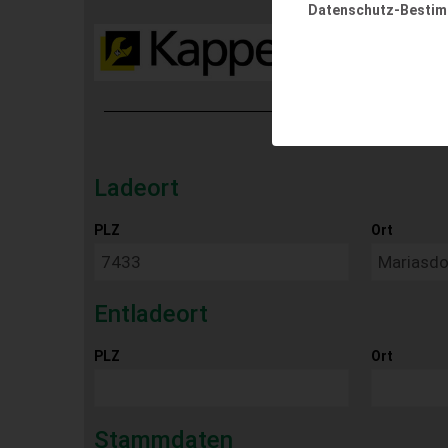
Datenschutz-Besti
Ladeort
PLZ
Ort
Entladeort
PLZ
Ort
Stammdaten