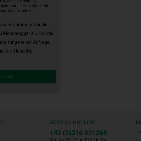
e 8, A-6912 Hörbranz,
sporte wird sich in Kürze mit
angebot übermitteln.
eine Zustimmung für die
J.Moosbrugger e.U. Handel
arbeitung meiner Anfrage,
r e.U. Handel &
icken
CE
SERVICE HOTLINE
R
+43 (0)316 931268
Do
Mo.-Do. 08-12 und 13-16 Uhr