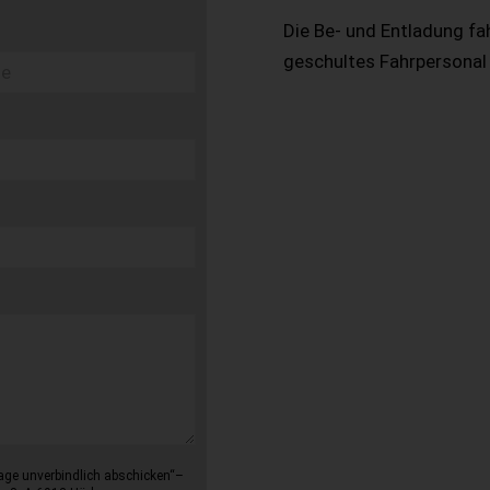
Die Be- und Entladung fa
geschultes Fahrpersonal
age unverbindlich abschicken“–