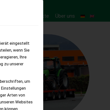
ten
Online-Produkte
Über uns
erät eingestellt
teilen, wenn Sie
eragieren, Ihre
ng zu unserer
berschriften, um
 Einstellungen
iger Arten von
 unseren Websites
ten können.