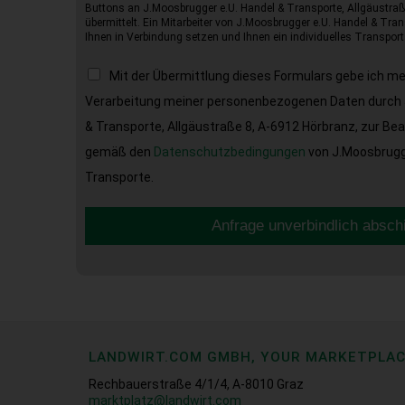
Buttons an J.Moosbrugger e.U. Handel & Transporte, Allgäustraß
übermittelt. Ein Mitarbeiter von J.Moosbrugger e.U. Handel & Tran
Ihnen in Verbindung setzen und Ihnen ein individuelles Transport
Mit der Übermittlung dieses Formulars gebe ich m
Verarbeitung meiner personenbezogenen Daten durch 
& Transporte, Allgäustraße 8, A-6912 Hörbranz, zur Be
gemäß den
Datenschutzbedingungen
von J.Moosbrugge
Transporte.
Anfrage unverbindlich absch
LANDWIRT.COM GMBH, YOUR MARKETPLA
Rechbauerstraße 4/1/4, A-8010 Graz
marktplatz@landwirt.com