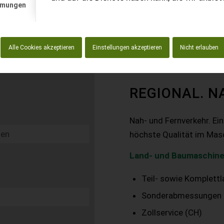
mmungen
Alle Cookies akzeptieren
Einstellungen akzeptieren
Nicht erlauben
REGIONAL. N
Nah- und Fernverkehr. Ei
höchste Qualität im Mas
Land- und Baumaschine
Teil- sowie Komplett
Sonderabmessungen
Zollservice (CH)