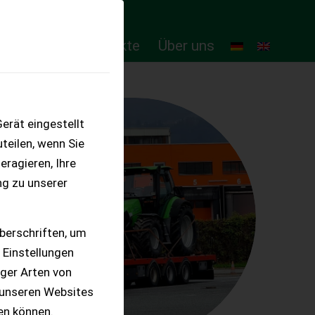
ten
Online-Produkte
Über uns
erät eingestellt
teilen, wenn Sie
eragieren, Ihre
ng zu unserer
berschriften, um
 Einstellungen
iger Arten von
 unseren Websites
ten können.