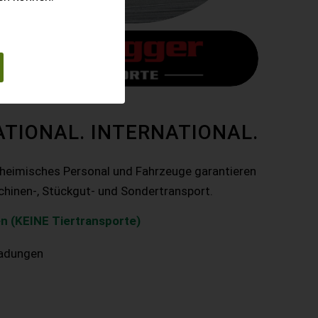
ATIONAL. INTERNATIONAL.
nheimisches Personal und Fahrzeuge garantieren
chinen-, Stückgut- und Sondertransport.
n (KEINE Tiertransporte)
ladungen