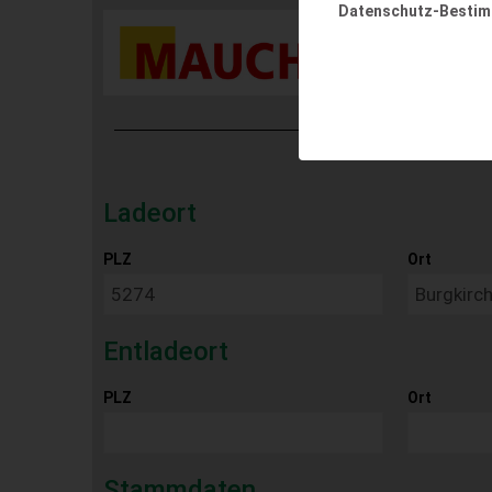
Datenschutz-Besti
Ladeort
PLZ
Ort
Entladeort
PLZ
Ort
Stammdaten