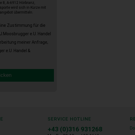
e 8, A-6912 Hörbranz,
sporte wird sich in Kürze mit
angebot übermitteln.
eine Zustimmung für die
J.Moosbrugger e.U. Handel
arbeitung meiner Anfrage,
r e.U. Handel &
icken
CE
SERVICE HOTLINE
R
+43 (0)316 931268
Do