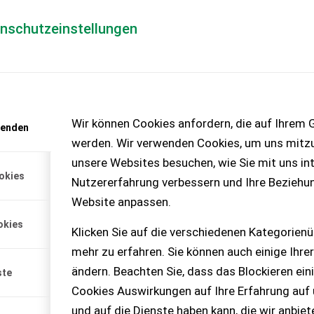
enschutzeinstellungen
Händlerlogin
für Händler
Mediada
anfrage
Wir können Cookies anfordern, die auf Ihrem G
wenden
chinen – KEINE
werden. Wir verwenden Cookies, um uns mitzu
unsere Websites besuchen, wie Sie mit uns int
okies
Nutzererfahrung verbessern und Ihre Beziehu
Website anpassen.
angemetallic Ausstattung: -
okies
en Kombi - Hydrac
Klicken Sie auf die verschiedenen Kategorienü
g - Motorvowärmung -
mehr zu erfahren. Sie können auch einige Ihrer
ändern. Beachten Sie, dass das Blockieren ein
ste
Cookies Auswirkungen auf Ihre Erfahrung auf
und auf die Dienste haben kann, die wir anbie