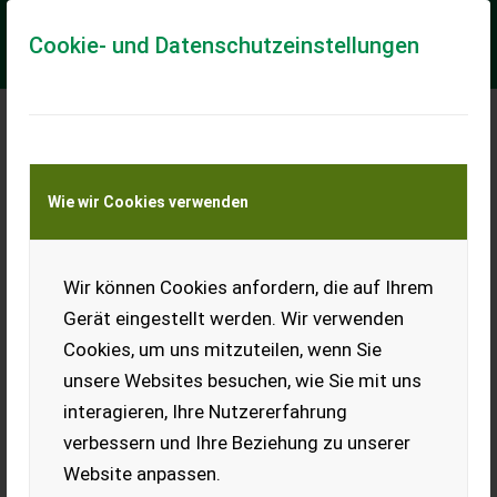
Cookie- und Datenschutzeinstellungen
Meine Transportkostenanfrage
Wie wir Cookies verwenden
Transport von Land- und Baumaschinen –
KEINE Tiertransporte
Wir können Cookies anfordern, die auf Ihrem
Sonstige ZW150PL-263E8-42001-Lifting
cylinder/Hubzylinder
Gerät eingestellt werden. Wir verwenden
Cookies, um uns mitzuteilen, wenn Sie
== Více podrobnosti (CZ) == Díl vhodný pro: Oblast působnosti
konstrukce DPH/marže: Odpočet DPH pro podnikatele Sériové
unsere Websites besuchen, wie Sie mit uns
číslo: 263E8-42001 == Wei...
interagieren, Ihre Nutzererfahrung
EUR 0
verbessern und Ihre Beziehung zu unserer
Website anpassen.