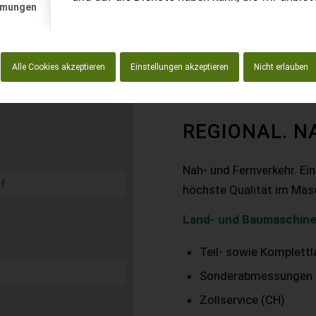
mmungen
Alle Cookies akzeptieren
Einstellungen akzeptieren
Nicht erlauben
REGIONAL. N
Nah- und Fernverkehr. Ei
höchste Qualität im Mas
Land- und Baumaschine
Teil- sowie Komplett
Sonderabmessungen
Zollservice (CH)