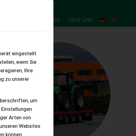
ten
Online-Produkte
Über uns
erät eingestellt
teilen, wenn Sie
eragieren, Ihre
ng zu unserer
berschriften, um
 Einstellungen
iger Arten von
 unseren Websites
ten können.