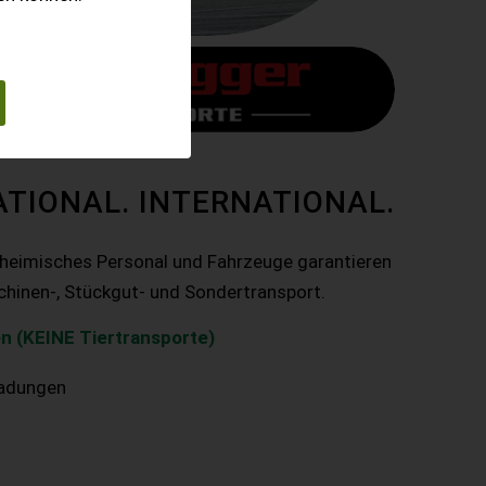
ATIONAL. INTERNATIONAL.
nheimisches Personal und Fahrzeuge garantieren
chinen-, Stückgut- und Sondertransport.
n (KEINE Tiertransporte)
ladungen