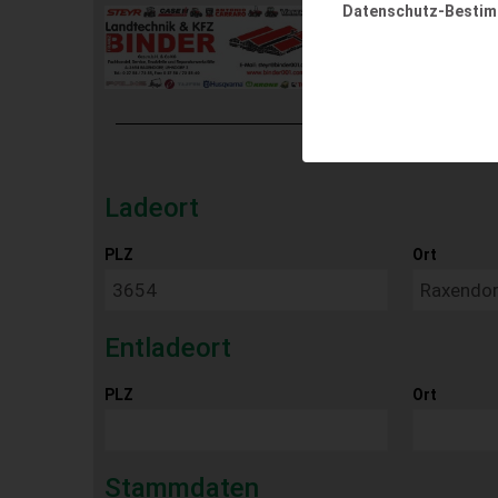
Datenschutz-Besti
Ladeort
PLZ
Ort
Entladeort
PLZ
Ort
Stammdaten