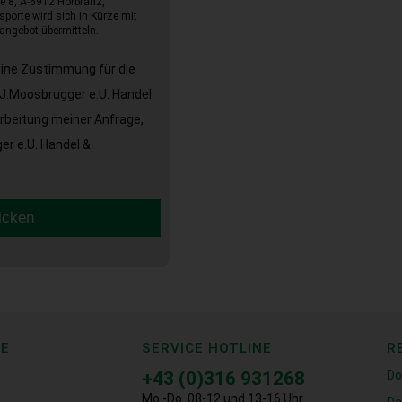
e 8, A-6912 Hörbranz,
sporte wird sich in Kürze mit
angebot übermitteln.
eine Zustimmung für die
J.Moosbrugger e.U. Handel
arbeitung meiner Anfrage,
r e.U. Handel &
icken
CE
SERVICE HOTLINE
R
+43 (0)316 931268
Do
Mo.-Do. 08-12 und 13-16 Uhr
Da