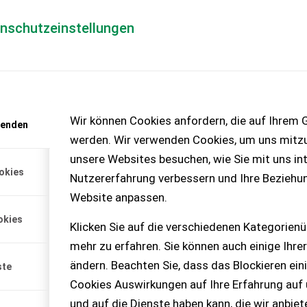
enschutzeinstellungen
Händlerlogin
für Händler
Mediada
anfrage
Wir können Cookies anfordern, die auf Ihrem G
wenden
chinen – KEINE
werden. Wir verwenden Cookies, um uns mitzu
unsere Websites besuchen, wie Sie mit uns int
okies
Nutzererfahrung verbessern und Ihre Beziehu
Website anpassen.
INDER
okies
Klicken Sie auf die verschiedenen Kategorienü
2RS ✔️ in serienmäßiger
mehr zu erfahren. Sie können auch einige Ihrer
fwellenantri...
ändern. Beachten Sie, dass das Blockieren ein
ste
Cookies Auswirkungen auf Ihre Erfahrung auf
und auf die Dienste haben kann, die wir anbie