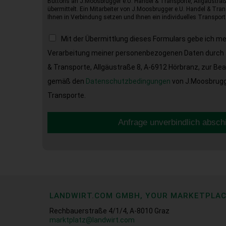
Buttons an J.Moosbrugger e.U. Handel & Transporte, Allgäustraß
übermittelt. Ein Mitarbeiter von J.Moosbrugger e.U. Handel & Tran
Ihnen in Verbindung setzen und Ihnen ein individuelles Transport
Mit der Übermittlung dieses Formulars gebe ich m
Verarbeitung meiner personenbezogenen Daten durch 
& Transporte, Allgäustraße 8, A-6912 Hörbranz, zur Be
gemäß den
Datenschutzbedingungen
von J.Moosbrugge
Transporte.
Anfrage unverbindlich absch
LANDWIRT.COM GMBH, YOUR MARKETPLA
Rechbauerstraße 4/1/4, A-8010 Graz
marktplatz@landwirt.com