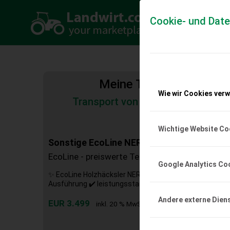
Cookie- und Dat
Meine Transportkosten
Wie wir Cookies ver
Transport von Land- und Baumas
Tiertransporte
Wichtige Website Co
Sonstige EcoLine NERO BX 42RS
EcoLine - preiswerte Technik b. Landtechnik B
Google Analytics Co
✨ EcoLine Holzhäcksler NERO - AKTION ✔️ Modell : BX-4
Ausführung ✔️ leistungsstarker, Holzhäcksler ✔️ mit Zap
Andere externe Dien
EUR 3.499
inkl. 20 % MwSt.