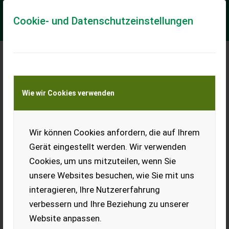
Cookie- und Datenschutzeinstellungen
Meine Transportkostenanfrage
Wie wir Cookies verwenden
Transport von Land- und Baumaschinen –
KEINE Tiertransporte
Wir können Cookies anfordern, die auf Ihrem
Weidemann T 4512
Gerät eingestellt werden. Wir verwenden
Bereifung (v): 400/50-15, Bereifung (h): 400/50-15, Allrad,
Cookies, um uns mitzuteilen, wenn Sie
Kabine, Schnellwechselrahmen ________
unsere Websites besuchen, wie Sie mit uns
EUR 35.641
inkl. 19% MwSt
interagieren, Ihre Nutzererfahrung
verbessern und Ihre Beziehung zu unserer
Website anpassen.