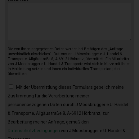
Die von Ihnen angegebenen Daten werden bei Betätigen des „Anfrage
unverbindlich abschicken“–Buttons an J.Moosbrugger e.U. Handel &
Transporte, Allgäustraße 8, A-6912 Hörbranz, übermittelt. Ein Mitarbeiter
von J.Moosbrugger e.U. Handel & Transporte wird sich in Kürze mit Ihnen
in Verbindung setzen und Ihnen ein individuelles Transportangebot
übermitteln.
Mit der Übermittlung dieses Formulars gebe ich meine
Zustimmung für die Verarbeitung meiner
personenbezogenen Daten durch J.Moosbrugger e.U. Handel
& Transporte, Allgäustraße 8, A-6912 Hörbranz, zur
Bearbeitung meiner Anfrage, gemäß den
Datenschutzbedingungen
von J.Moosbrugger e.U. Handel &