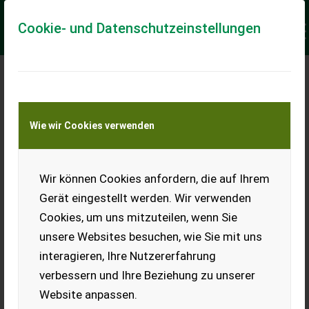
Cookie- und Datenschutzeinstellungen
Meine Transportkostenanfrage
Wie wir Cookies verwenden
Transport von Land- und Baumaschinen –
KEINE Tiertransporte
Keine Anfrage Möglich!
Wir können Cookies anfordern, die auf Ihrem
Gerät eingestellt werden. Wir verwenden
Cookies, um uns mitzuteilen, wenn Sie
unsere Websites besuchen, wie Sie mit uns
Ladeort
interagieren, Ihre Nutzererfahrung
verbessern und Ihre Beziehung zu unserer
PLZ
Ort
Website anpassen.