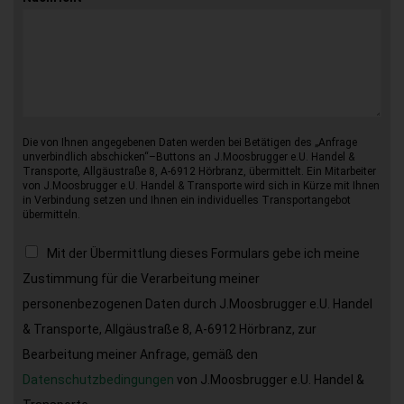
Die von Ihnen angegebenen Daten werden bei Betätigen des „Anfrage
unverbindlich abschicken“–Buttons an J.Moosbrugger e.U. Handel &
Transporte, Allgäustraße 8, A-6912 Hörbranz, übermittelt. Ein Mitarbeiter
von J.Moosbrugger e.U. Handel & Transporte wird sich in Kürze mit Ihnen
in Verbindung setzen und Ihnen ein individuelles Transportangebot
übermitteln.
Mit der Übermittlung dieses Formulars gebe ich meine
Zustimmung für die Verarbeitung meiner
personenbezogenen Daten durch J.Moosbrugger e.U. Handel
& Transporte, Allgäustraße 8, A-6912 Hörbranz, zur
Bearbeitung meiner Anfrage, gemäß den
Datenschutzbedingungen
von J.Moosbrugger e.U. Handel &