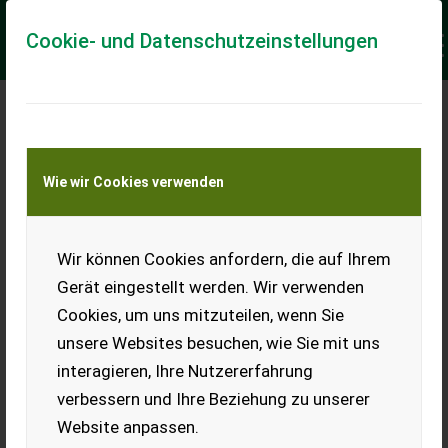
Cookie- und Datenschutzeinstellungen
Meine Transportkostenanfrage
Wie wir Cookies verwenden
Transport von Land- und Baumaschinen –
KEINE Tiertransporte
Keine Anfrage Möglich!
Wir können Cookies anfordern, die auf Ihrem
Gerät eingestellt werden. Wir verwenden
Cookies, um uns mitzuteilen, wenn Sie
unsere Websites besuchen, wie Sie mit uns
Ladeort
interagieren, Ihre Nutzererfahrung
verbessern und Ihre Beziehung zu unserer
PLZ
Ort
Website anpassen.