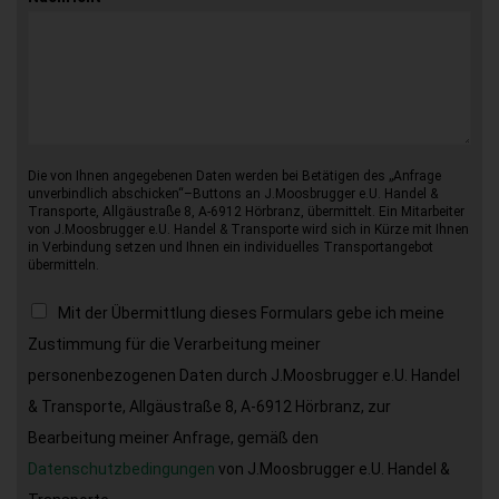
Die von Ihnen angegebenen Daten werden bei Betätigen des „Anfrage
unverbindlich abschicken“–Buttons an J.Moosbrugger e.U. Handel &
Transporte, Allgäustraße 8, A-6912 Hörbranz, übermittelt. Ein Mitarbeiter
von J.Moosbrugger e.U. Handel & Transporte wird sich in Kürze mit Ihnen
in Verbindung setzen und Ihnen ein individuelles Transportangebot
übermitteln.
Mit der Übermittlung dieses Formulars gebe ich meine
Zustimmung für die Verarbeitung meiner
personenbezogenen Daten durch J.Moosbrugger e.U. Handel
& Transporte, Allgäustraße 8, A-6912 Hörbranz, zur
Bearbeitung meiner Anfrage, gemäß den
Datenschutzbedingungen
von J.Moosbrugger e.U. Handel &