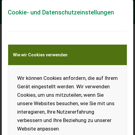
Cookie- und Datenschutzeinstellungen
Meine Transportkostenanfrage
Wie wir Cookies verwenden
Transport von Land- und Baumaschinen –
KEINE Tiertransporte
Keine Anfrage Möglich!
Wir können Cookies anfordern, die auf Ihrem
Gerät eingestellt werden. Wir verwenden
Cookies, um uns mitzuteilen, wenn Sie
unsere Websites besuchen, wie Sie mit uns
Ladeort
interagieren, Ihre Nutzererfahrung
verbessern und Ihre Beziehung zu unserer
PLZ
Ort
Website anpassen.