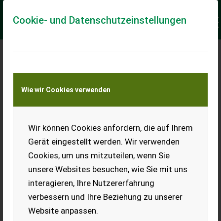
Cookie- und Datenschutzeinstellungen
Meine Transportkostenanfrage
Wie wir Cookies verwenden
Transport von Land- und Baumaschinen –
KEINE Tiertransporte
Keine Anfrage Möglich!
Wir können Cookies anfordern, die auf Ihrem
Gerät eingestellt werden. Wir verwenden
Cookies, um uns mitzuteilen, wenn Sie
unsere Websites besuchen, wie Sie mit uns
Ladeort
interagieren, Ihre Nutzererfahrung
verbessern und Ihre Beziehung zu unserer
PLZ
Ort
Website anpassen.