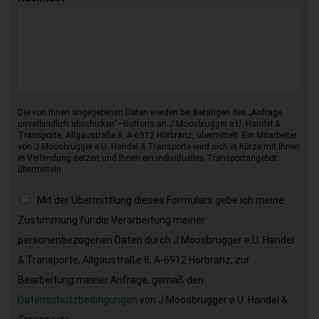
Die von Ihnen angegebenen Daten werden bei Betätigen des „Anfrage
unverbindlich abschicken“–Buttons an J.Moosbrugger e.U. Handel &
Transporte, Allgäustraße 8, A-6912 Hörbranz, übermittelt. Ein Mitarbeiter
von J.Moosbrugger e.U. Handel & Transporte wird sich in Kürze mit Ihnen
in Verbindung setzen und Ihnen ein individuelles Transportangebot
übermitteln.
Mit der Übermittlung dieses Formulars gebe ich meine
Zustimmung für die Verarbeitung meiner
personenbezogenen Daten durch J.Moosbrugger e.U. Handel
& Transporte, Allgäustraße 8, A-6912 Hörbranz, zur
Bearbeitung meiner Anfrage, gemäß den
Datenschutzbedingungen
von J.Moosbrugger e.U. Handel &