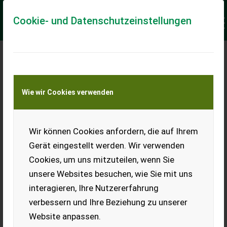
Cookie- und Datenschutzeinstellungen
Meine Transportkostenanfrage
Wie wir Cookies verwenden
Transport von Land- und Baumaschinen –
KEINE Tiertransporte
Keine Anfrage Möglich!
Wir können Cookies anfordern, die auf Ihrem
Gerät eingestellt werden. Wir verwenden
Cookies, um uns mitzuteilen, wenn Sie
unsere Websites besuchen, wie Sie mit uns
Ladeort
interagieren, Ihre Nutzererfahrung
verbessern und Ihre Beziehung zu unserer
PLZ
Ort
Website anpassen.