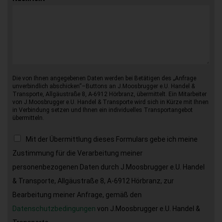
Die von Ihnen angegebenen Daten werden bei Betätigen des „Anfrage
unverbindlich abschicken“–Buttons an J.Moosbrugger e.U. Handel &
Transporte, Allgäustraße 8, A-6912 Hörbranz, übermittelt. Ein Mitarbeiter
von J.Moosbrugger e.U. Handel & Transporte wird sich in Kürze mit Ihnen
in Verbindung setzen und Ihnen ein individuelles Transportangebot
übermitteln.
Mit der Übermittlung dieses Formulars gebe ich meine
Zustimmung für die Verarbeitung meiner
personenbezogenen Daten durch J.Moosbrugger e.U. Handel
& Transporte, Allgäustraße 8, A-6912 Hörbranz, zur
Bearbeitung meiner Anfrage, gemäß den
Datenschutzbedingungen
von J.Moosbrugger e.U. Handel &