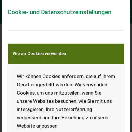
Cookie- und Datenschutzeinstellungen
Meine Transportkostenanfrage
Wie wir Cookies verwenden
Transport von Land- und Baumaschinen –
KEINE Tiertransporte
Keine Anfrage Möglich!
Wir können Cookies anfordern, die auf Ihrem
Gerät eingestellt werden. Wir verwenden
Cookies, um uns mitzuteilen, wenn Sie
unsere Websites besuchen, wie Sie mit uns
Ladeort
interagieren, Ihre Nutzererfahrung
verbessern und Ihre Beziehung zu unserer
PLZ
Ort
Website anpassen.