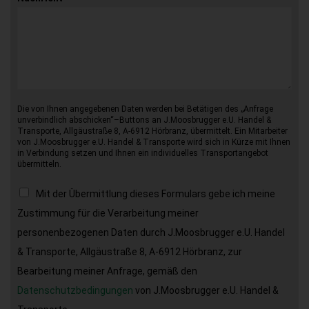
Die von Ihnen angegebenen Daten werden bei Betätigen des „Anfrage
unverbindlich abschicken“–Buttons an J.Moosbrugger e.U. Handel &
Transporte, Allgäustraße 8, A-6912 Hörbranz, übermittelt. Ein Mitarbeiter
von J.Moosbrugger e.U. Handel & Transporte wird sich in Kürze mit Ihnen
in Verbindung setzen und Ihnen ein individuelles Transportangebot
übermitteln.
Mit der Übermittlung dieses Formulars gebe ich meine
Zustimmung für die Verarbeitung meiner
personenbezogenen Daten durch J.Moosbrugger e.U. Handel
& Transporte, Allgäustraße 8, A-6912 Hörbranz, zur
Bearbeitung meiner Anfrage, gemäß den
Datenschutzbedingungen
von J.Moosbrugger e.U. Handel &