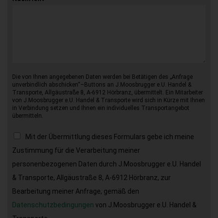
Die von Ihnen angegebenen Daten werden bei Betätigen des „Anfrage
unverbindlich abschicken“–Buttons an J.Moosbrugger e.U. Handel &
Transporte, Allgäustraße 8, A-6912 Hörbranz, übermittelt. Ein Mitarbeiter
von J.Moosbrugger e.U. Handel & Transporte wird sich in Kürze mit Ihnen
in Verbindung setzen und Ihnen ein individuelles Transportangebot
übermitteln.
Mit der Übermittlung dieses Formulars gebe ich meine
Zustimmung für die Verarbeitung meiner
personenbezogenen Daten durch J.Moosbrugger e.U. Handel
& Transporte, Allgäustraße 8, A-6912 Hörbranz, zur
Bearbeitung meiner Anfrage, gemäß den
Datenschutzbedingungen
von J.Moosbrugger e.U. Handel &