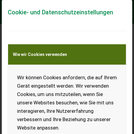
Cookie- und Datenschutzeinstellungen
Meine Transportkostenanfrage
Wie wir Cookies verwenden
Transport von Land- und Baumaschinen –
KEINE Tiertransporte
Keine Anfrage Möglich!
Wir können Cookies anfordern, die auf Ihrem
Gerät eingestellt werden. Wir verwenden
Cookies, um uns mitzuteilen, wenn Sie
unsere Websites besuchen, wie Sie mit uns
Ladeort
interagieren, Ihre Nutzererfahrung
verbessern und Ihre Beziehung zu unserer
PLZ
Ort
Website anpassen.