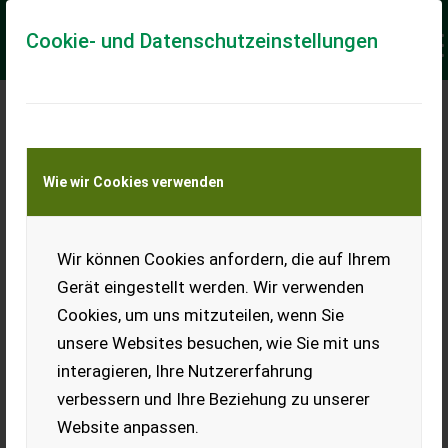
Cookie- und Datenschutzeinstellungen
Meine Transportkostenanfrage
Wie wir Cookies verwenden
Transport von Land- und Baumaschinen –
KEINE Tiertransporte
Keine Anfrage Möglich!
Wir können Cookies anfordern, die auf Ihrem
Gerät eingestellt werden. Wir verwenden
Cookies, um uns mitzuteilen, wenn Sie
unsere Websites besuchen, wie Sie mit uns
Ladeort
interagieren, Ihre Nutzererfahrung
verbessern und Ihre Beziehung zu unserer
PLZ
Ort
Website anpassen.