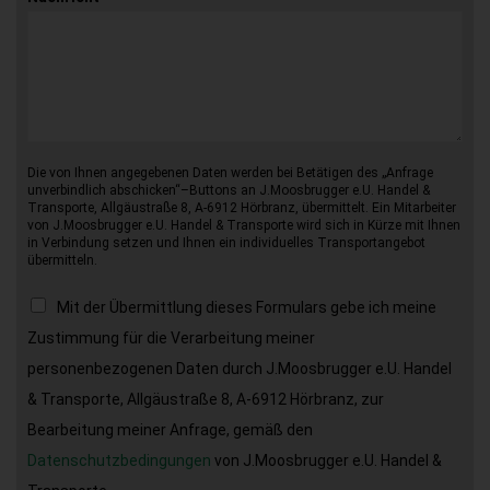
Die von Ihnen angegebenen Daten werden bei Betätigen des „Anfrage
unverbindlich abschicken“–Buttons an J.Moosbrugger e.U. Handel &
Transporte, Allgäustraße 8, A-6912 Hörbranz, übermittelt. Ein Mitarbeiter
von J.Moosbrugger e.U. Handel & Transporte wird sich in Kürze mit Ihnen
in Verbindung setzen und Ihnen ein individuelles Transportangebot
übermitteln.
Mit der Übermittlung dieses Formulars gebe ich meine
Zustimmung für die Verarbeitung meiner
personenbezogenen Daten durch J.Moosbrugger e.U. Handel
& Transporte, Allgäustraße 8, A-6912 Hörbranz, zur
Bearbeitung meiner Anfrage, gemäß den
Datenschutzbedingungen
von J.Moosbrugger e.U. Handel &