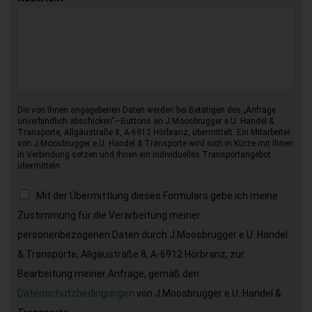
Die von Ihnen angegebenen Daten werden bei Betätigen des „Anfrage
unverbindlich abschicken“–Buttons an J.Moosbrugger e.U. Handel &
Transporte, Allgäustraße 8, A-6912 Hörbranz, übermittelt. Ein Mitarbeiter
von J.Moosbrugger e.U. Handel & Transporte wird sich in Kürze mit Ihnen
in Verbindung setzen und Ihnen ein individuelles Transportangebot
übermitteln.
Mit der Übermittlung dieses Formulars gebe ich meine
Zustimmung für die Verarbeitung meiner
personenbezogenen Daten durch J.Moosbrugger e.U. Handel
& Transporte, Allgäustraße 8, A-6912 Hörbranz, zur
Bearbeitung meiner Anfrage, gemäß den
Datenschutzbedingungen
von J.Moosbrugger e.U. Handel &