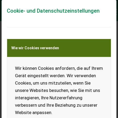
Cookie- und Datenschutzeinstellungen
Meine Transportkostenanfrage
Wie wir Cookies verwenden
Transport von Land- und Baumaschinen –
KEINE Tiertransporte
Keine Anfrage Möglich!
Wir können Cookies anfordern, die auf Ihrem
Gerät eingestellt werden. Wir verwenden
Cookies, um uns mitzuteilen, wenn Sie
unsere Websites besuchen, wie Sie mit uns
Ladeort
interagieren, Ihre Nutzererfahrung
verbessern und Ihre Beziehung zu unserer
PLZ
Ort
Website anpassen.