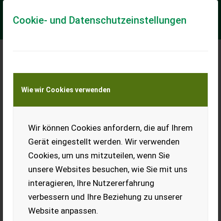
Cookie- und Datenschutzeinstellungen
Meine Transportkostenanfrage
Wie wir Cookies verwenden
Transport von Land- und Baumaschinen –
KEINE Tiertransporte
Wir können Cookies anfordern, die auf Ihrem
Sonstige Zwillingsräder 13636
Gerät eingestellt werden. Wir verwenden
13636 Zwillingsbereifung
Cookies, um uns mitzuteilen, wenn Sie
Zwillingsräder 13.6-36 Trinker System
unsere Websites besuchen, wie Sie mit uns
EUR 440
interagieren, Ihre Nutzererfahrung
MwSt nicht ausweisbar
verbessern und Ihre Beziehung zu unserer
Website anpassen.