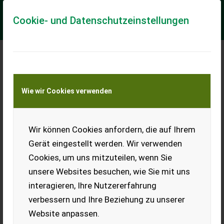
Cookie- und Datenschutzeinstellungen
Meine Transportkostenanfrage
Wie wir Cookies verwenden
Transport von Land- und Baumaschinen –
KEINE Tiertransporte
Wir können Cookies anfordern, die auf Ihrem
Grizzly 810 Plus 4WD Hoflader mit
Straßenzulassung
Gerät eingestellt werden. Wir verwenden
Grizzly 810 PLus Radlader mit Allrad
Cookies, um uns mitzuteilen, wenn Sie
unsere Websites besuchen, wie Sie mit uns
Wir verkaufen einen leicht gebrauchten Hoflader der Marke
Grizzly 810+. Dieser Lader ist ein universeller Helfer beim Bau,
interagieren, Ihre Nutzererfahrung
am Hof, bei Garten- oder...
verbessern und Ihre Beziehung zu unserer
EUR 28.980
MwSt nicht ausweisbar
Website anpassen.