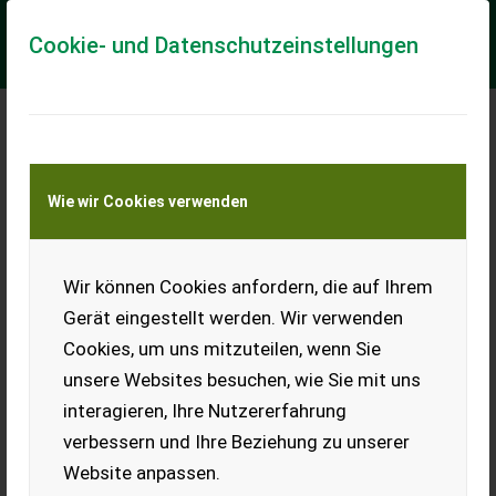
Cookie- und Datenschutzeinstellungen
Meine Transportkostenanfrage
Wie wir Cookies verwenden
Transport von Land- und Baumaschinen –
KEINE Tiertransporte
Wir können Cookies anfordern, die auf Ihrem
Sonstige Messerschleifautomat
Gerät eingestellt werden. Wir verwenden
Blesoma Messerschleifer
Cookies, um uns mitzuteilen, wenn Sie
Blesoma Messerschleifer mechanisch, Halbautomat,
unsere Websites besuchen, wie Sie mit uns
Vollautomat von 2m bis 12m Messer, für Wandmontage und
auf Rollen lieferbar
interagieren, Ihre Nutzererfahrung
verbessern und Ihre Beziehung zu unserer
EUR 0
Website anpassen.