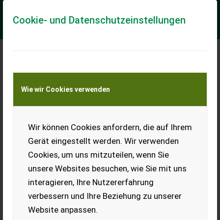
Cookie- und Datenschutzeinstellungen
Meine Transportkostenanfrage
Wie wir Cookies verwenden
Transport von Land- und Baumaschinen –
KEINE Tiertransporte
Wir können Cookies anfordern, die auf Ihrem
Amazone ZA-M noviS 1500
Gerät eingestellt werden. Wir verwenden
Amazone-Düngerstreuer mit 1.500 l Ist-Inhalt sowie Aufsatz
Cookies, um uns mitzuteilen, wenn Sie
S500, Gesamtvolumen 2.000 l, Streuscheiben OM 10-16 bzw.
inkl. Wurfschaufeln 18-24 m, Gi...
unsere Websites besuchen, wie Sie mit uns
interagieren, Ihre Nutzererfahrung
EUR 4.700
inkl. 20 % MwSt.
verbessern und Ihre Beziehung zu unserer
Website anpassen.