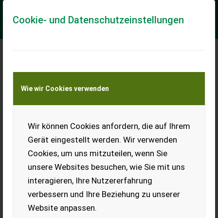
Cookie- und Datenschutzeinstellungen
Meine Transportkostenanfrage
Wie wir Cookies verwenden
Transport von Land- und Baumaschinen –
KEINE Tiertransporte
Wir können Cookies anfordern, die auf Ihrem
Köppl
Gerät eingestellt werden. Wir verwenden
Köppl CC-16 mit Gebrauchter Umkehrfräße zu Verkaufen! Bei
Cookies, um uns mitzuteilen, wenn Sie
Interesse einfach melden.
unsere Websites besuchen, wie Sie mit uns
EUR 0
interagieren, Ihre Nutzererfahrung
verbessern und Ihre Beziehung zu unserer
Website anpassen.