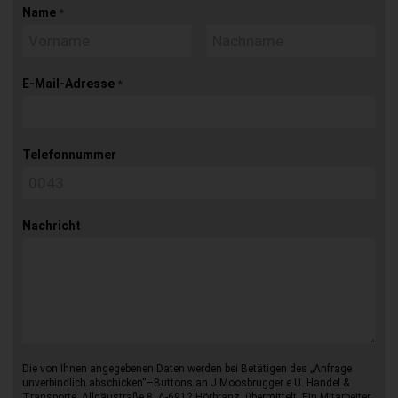
Name
*
E-Mail-Adresse
*
Telefonnummer
Nachricht
Die von Ihnen angegebenen Daten werden bei Betätigen des „Anfrage
unverbindlich abschicken“–Buttons an J.Moosbrugger e.U. Handel &
Transporte, Allgäustraße 8, A-6912 Hörbranz, übermittelt. Ein Mitarbeiter