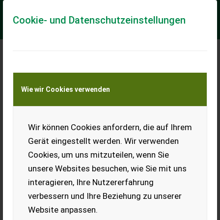
Cookie- und Datenschutzeinstellungen
Meine Transportkostenanfrage
Wie wir Cookies verwenden
Transport von Land- und Baumaschinen –
KEINE Tiertransporte
Wir können Cookies anfordern, die auf Ihrem
AVR Scorpio
Gerät eingestellt werden. Wir verwenden
Der Kistenfüller AVR Scorpio vervollständigt das AVR-
Cookies, um uns mitzuteilen, wenn Sie
Sortiment zur Erntegutverarbeitung und spiegelt dessen
Identität wider, indem er Benutzerfreun...
unsere Websites besuchen, wie Sie mit uns
interagieren, Ihre Nutzererfahrung
EUR 0
verbessern und Ihre Beziehung zu unserer
Website anpassen.