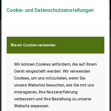
Cookie- und Datenschutzeinstellungen
Meine Transportkostenanfrage
Wie wir Cookies verwenden
Transport von Land- und Baumaschinen –
KEINE Tiertransporte
Wir können Cookies anfordern, die auf Ihrem
Pöttinger LION 6002 C
Gerät eingestellt werden. Wir verwenden
neuwertige Pöttinger Kreiselegge
Cookies, um uns mitzuteilen, wenn Sie
* 500er Zahnpackerwalze * zentral verstellbare Abstreifer *
unsere Websites besuchen, wie Sie mit uns
hydraulische Klappung * hydraulische Tiefenverstellung *
gefederte Traktorspurlockerer ...
interagieren, Ihre Nutzererfahrung
verbessern und Ihre Beziehung zu unserer
EUR 50.400
inkl. 20 % MwSt.
Website anpassen.