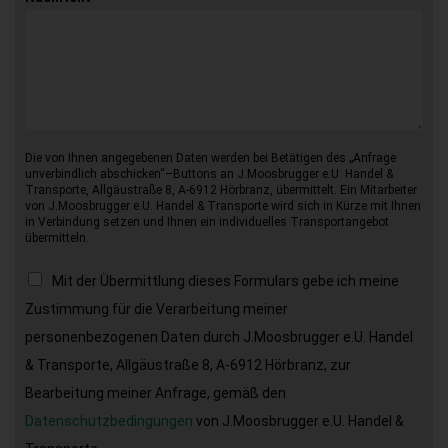
Die von Ihnen angegebenen Daten werden bei Betätigen des „Anfrage
unverbindlich abschicken“–Buttons an J.Moosbrugger e.U. Handel &
Transporte, Allgäustraße 8, A-6912 Hörbranz, übermittelt. Ein Mitarbeiter
von J.Moosbrugger e.U. Handel & Transporte wird sich in Kürze mit Ihnen
in Verbindung setzen und Ihnen ein individuelles Transportangebot
übermitteln.
Mit der Übermittlung dieses Formulars gebe ich meine
Zustimmung für die Verarbeitung meiner
personenbezogenen Daten durch J.Moosbrugger e.U. Handel
& Transporte, Allgäustraße 8, A-6912 Hörbranz, zur
Bearbeitung meiner Anfrage, gemäß den
Datenschutzbedingungen
von J.Moosbrugger e.U. Handel &