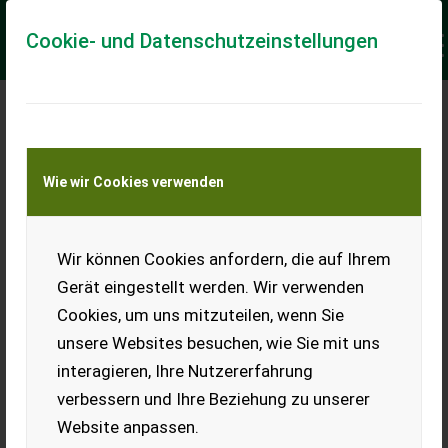
Cookie- und Datenschutzeinstellungen
Meine Transportkostenanfrage
Wie wir Cookies verwenden
Transport von Land- und Baumaschinen –
KEINE Tiertransporte
Keine Anfrage Möglich!
Wir können Cookies anfordern, die auf Ihrem
Gerät eingestellt werden. Wir verwenden
Cookies, um uns mitzuteilen, wenn Sie
unsere Websites besuchen, wie Sie mit uns
Ladeort
interagieren, Ihre Nutzererfahrung
verbessern und Ihre Beziehung zu unserer
PLZ
Ort
Website anpassen.