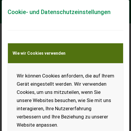
Cookie- und Datenschutzeinstellungen
Meine Transportkostenanfrage
Wie wir Cookies verwenden
Transport von Land- und Baumaschinen –
KEINE Tiertransporte
Wir können Cookies anfordern, die auf Ihrem
SOMA Palettengabel PG 120
Gerät eingestellt werden. Wir verwenden
Soma Palettengabel PG 120, robuster Rahmen mit 1600 kg
Cookies, um uns mitzuteilen, wenn Sie
Tragkraft, verstellbare Palettenzinken mit 120 cm Länge,
Euro- und 3-Punkt-Aufnahme, option...
unsere Websites besuchen, wie Sie mit uns
interagieren, Ihre Nutzererfahrung
EUR 1.150
inkl. 20 % MwSt.
verbessern und Ihre Beziehung zu unserer
Website anpassen.