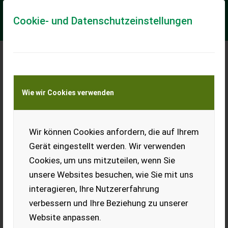
Cookie- und Datenschutzeinstellungen
Meine Transportkostenanfrage
Wie wir Cookies verwenden
Transport von Land- und Baumaschinen –
KEINE Tiertransporte
Wir können Cookies anfordern, die auf Ihrem
JCB 530-60 Agri Super
Gerät eingestellt werden. Wir verwenden
Neumaschine 2026 - prompt Verfügbar
Cookies, um uns mitzuteilen, wenn Sie
Nr. 72543 JCB Teleskoplader 532060 Agri Super - mit Hubkraft
unsere Websites besuchen, wie Sie mit uns
3,0 Tonnen - mit Hubhöhe 6,0 Meter - mit 4 Zylinder JCB
Dieselmax Common Rail (bis 2...
interagieren, Ihre Nutzererfahrung
verbessern und Ihre Beziehung zu unserer
EUR 0
Website anpassen.