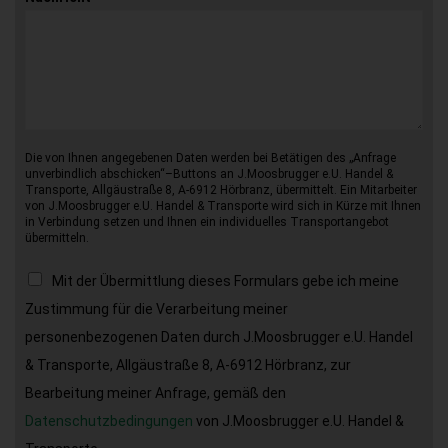
Die von Ihnen angegebenen Daten werden bei Betätigen des „Anfrage
unverbindlich abschicken“–Buttons an J.Moosbrugger e.U. Handel &
Transporte, Allgäustraße 8, A-6912 Hörbranz, übermittelt. Ein Mitarbeiter
von J.Moosbrugger e.U. Handel & Transporte wird sich in Kürze mit Ihnen
in Verbindung setzen und Ihnen ein individuelles Transportangebot
übermitteln.
Mit der Übermittlung dieses Formulars gebe ich meine
Zustimmung für die Verarbeitung meiner
personenbezogenen Daten durch J.Moosbrugger e.U. Handel
& Transporte, Allgäustraße 8, A-6912 Hörbranz, zur
Bearbeitung meiner Anfrage, gemäß den
Datenschutzbedingungen
von J.Moosbrugger e.U. Handel &