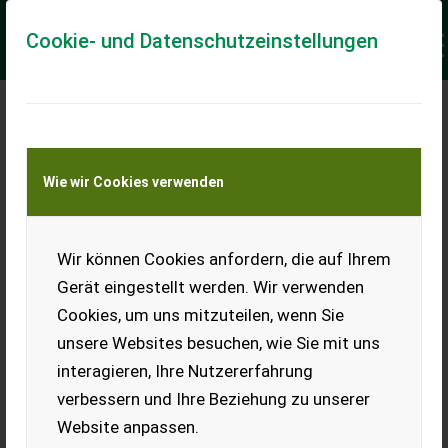
Cookie- und Datenschutzeinstellungen
Meine Transportkostenanfrage
Wie wir Cookies verwenden
Transport von Land- und Baumaschinen –
KEINE Tiertransporte
Keine Anfrage Möglich!
Wir können Cookies anfordern, die auf Ihrem
Gerät eingestellt werden. Wir verwenden
Cookies, um uns mitzuteilen, wenn Sie
unsere Websites besuchen, wie Sie mit uns
Ladeort
interagieren, Ihre Nutzererfahrung
verbessern und Ihre Beziehung zu unserer
PLZ
Ort
Website anpassen.