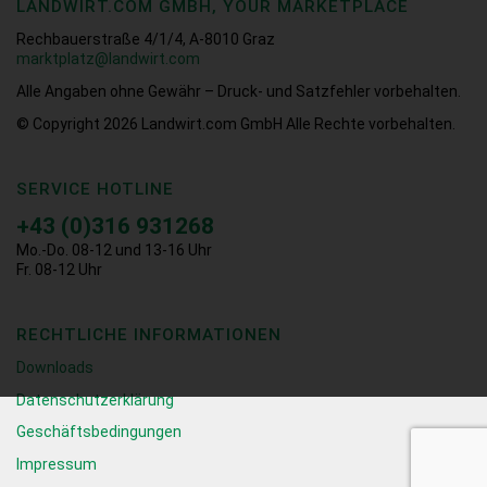
LANDWIRT.COM GMBH, YOUR MARKETPLACE
Rechbauerstraße 4/1/4, A-8010 Graz
marktplatz@landwirt.com
Alle Angaben ohne Gewähr – Druck- und Satzfehler vorbehalten.
© Copyright 2026
Landwirt.com GmbH Alle Rechte vorbehalten.
SERVICE HOTLINE
+43 (0)316 931268
Mo.-Do. 08-12 und 13-16 Uhr
Fr. 08-12 Uhr
RECHTLICHE INFORMATIONEN
Downloads
Datenschutzerklärung
Geschäftsbedingungen
Impressum