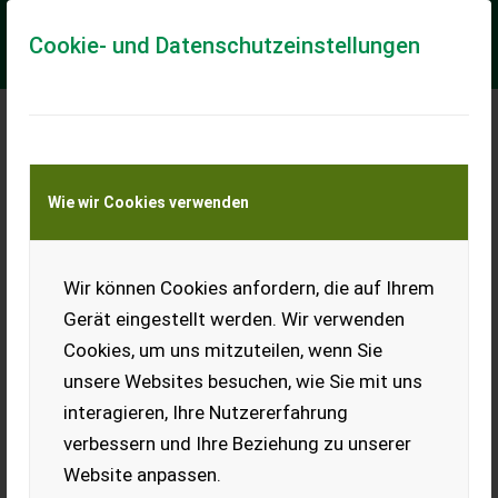
Cookie- und Datenschutzeinstellungen
Meine Transportkostenanfrage
Wie wir Cookies verwenden
Transport von Land- und Baumaschinen –
KEINE Tiertransporte
Wir können Cookies anfordern, die auf Ihrem
Köppl CC14 COMPAKT
COMFORT
Gerät eingestellt werden. Wir verwenden
Cookies, um uns mitzuteilen, wenn Sie
Köppl CC14 COMPAKT
COMFORT Motormäher mit
unsere Websites besuchen, wie Sie mit uns
stufenlosen hydraulischen
interagieren, Ihre Nutzererfahrung
Fahrantrieb (Vorwärts 0 - 8
km/h; Rückwärts 0 - 4 km/h), Geschwindigkeitsregelu...
verbessern und Ihre Beziehung zu unserer
Website anpassen.
EUR 17.980
inkl. 20 % MwSt.