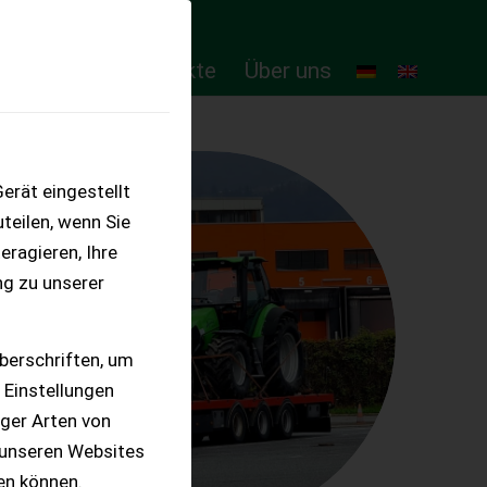
ten
Online-Produkte
Über uns
erät eingestellt
teilen, wenn Sie
eragieren, Ihre
ng zu unserer
berschriften, um
 Einstellungen
iger Arten von
 unseren Websites
ten können.