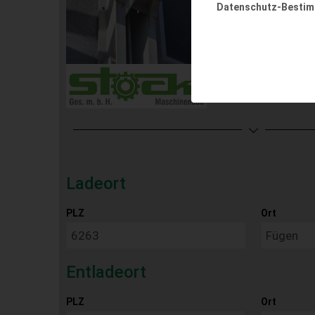
Datenschutz-Besti
Ladeort
PLZ
Ort
Entladeort
PLZ
Ort