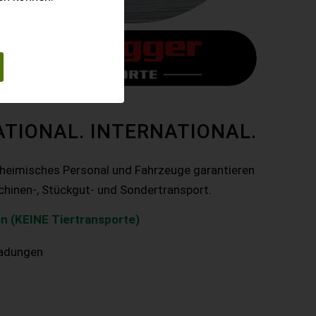
ATIONAL. INTERNATIONAL.
nheimisches Personal und Fahrzeuge garantieren
chinen-, Stückgut- und Sondertransport.
n (KEINE Tiertransporte)
ladungen