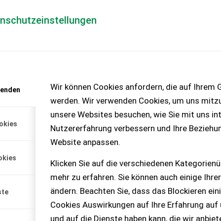
enschutzeinstellungen
Händlerlogin
für Händler
Mediada
anfrage
Wir können Cookies anfordern, die auf Ihrem G
wenden
chinen – KEINE
werden. Wir verwenden Cookies, um uns mitzu
unsere Websites besuchen, wie Sie mit uns int
okies
Nutzererfahrung verbessern und Ihre Beziehu
chwenkkrananlage
Website anpassen.
okies
ge mit Säule und
Klicken Sie auf die verschiedenen Kategorienü
0 kg Preis ab Standort
mehr zu erfahren. Sie können auch einige Ihrer
 % MwSt.
ändern. Beachten Sie, dass das Blockieren ein
ste
Cookies Auswirkungen auf Ihre Erfahrung auf
und auf die Dienste haben kann, die wir anbie