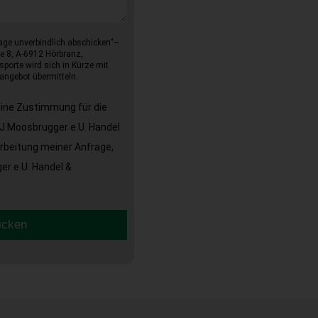
age unverbindlich abschicken“–
e 8, A-6912 Hörbranz,
sporte wird sich in Kürze mit
angebot übermitteln.
eine Zustimmung für die
J.Moosbrugger e.U. Handel
arbeitung meiner Anfrage,
r e.U. Handel &
icken