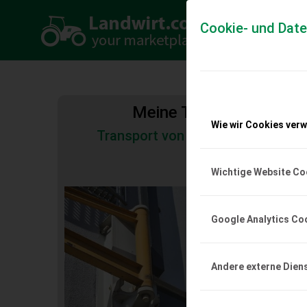
Cookie- und Dat
Meine Transportkosten
Wie wir Cookies ver
Transport von Land- und Baumas
Tiertransporte
Wichtige Website Co
Sonstige Wands
DEMAG
Google Analytics Co
Wandschwenkkrananla
Kettenzug DEMAG 1.00
EUR 1.800
inkl. 20
Andere externe Dien