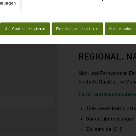
mmungen
Alle Cookies akzeptieren
Einstellungen akzeptieren
Nicht erlauben
REGIONAL. N
Nah- und Fernverkehr. Ei
höchste Qualität im Mas
Land- und Baumaschine
Teil- sowie Komplett
Sonderabmessungen
Zollservice (CH)