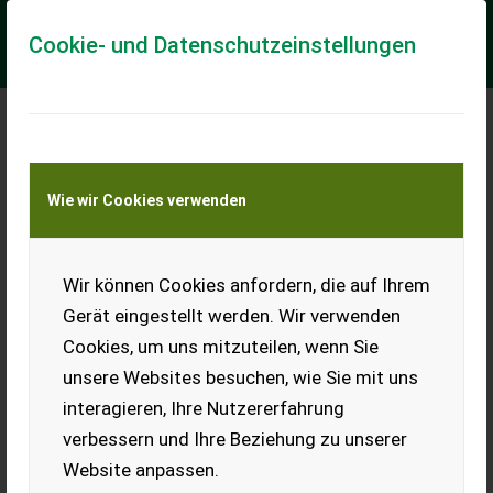
Cookie- und Datenschutzeinstellungen
Meine Transportkostenanfrage
Wie wir Cookies verwenden
Transport von Land- und Baumaschinen –
KEINE Tiertransporte
Wir können Cookies anfordern, die auf Ihrem
Sonstige Kugelkopfanhängevorrichtung
Gerät eingestellt werden. Wir verwenden
Anhängerkupplung am Zugmaul montiert
Cookies, um uns mitzuteilen, wenn Sie
Diese Kugelkopfanhängervorrichtung kann auf jedes Zugmaul
unsere Websites besuchen, wie Sie mit uns
am Hoflader montiert werden. somit können sie jeden
beliebigen Anhänger auch mit dem Hofl...
interagieren, Ihre Nutzererfahrung
verbessern und Ihre Beziehung zu unserer
EUR 390
inkl. 20 % MwSt.
Website anpassen.