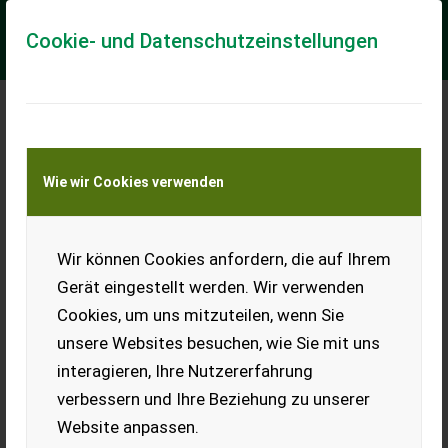
Cookie- und Datenschutzeinstellungen
Meine Transportkostenanfrage
Wie wir Cookies verwenden
Transport von Land- und Baumaschinen –
KEINE Tiertransporte
Wir können Cookies anfordern, die auf Ihrem
Holzknecht HS 550
Gerät eingestellt werden. Wir verwenden
Holzknecht Seilwinde HS 550 mit hydraulischem Seilausstoß
Cookies, um uns mitzuteilen, wenn Sie
und Seileinlaufbremse, Holzknecht Funk Autec, Kipp-Stop,
Gewicht ca. 370 kg, 80 m/10er ge...
unsere Websites besuchen, wie Sie mit uns
interagieren, Ihre Nutzererfahrung
EUR 10.990
inkl. 20 % MwSt.
verbessern und Ihre Beziehung zu unserer
Website anpassen.