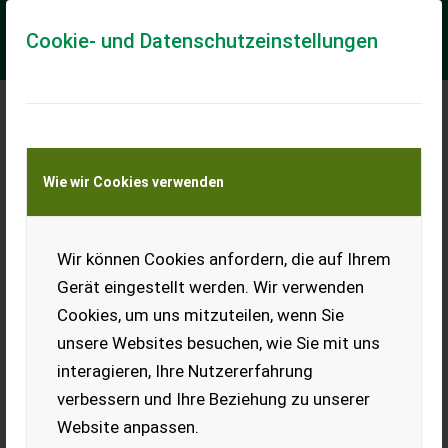
Cookie- und Datenschutzeinstellungen
Meine Transportkostenanfrage
Wie wir Cookies verwenden
Transport von Land- und Baumaschinen –
KEINE Tiertransporte
Wir können Cookies anfordern, die auf Ihrem
Sonstige Kjettinger til traktor
Gerät eingestellt werden. Wir verwenden
== Mer informasjon (NO) == mascus_category: snowblades
Cookies, um uns mitzuteilen, wenn Sie
merke: Kjettinger Please provide reference number upon
request: 7559 See en.landbrukssalg.n...
unsere Websites besuchen, wie Sie mit uns
interagieren, Ihre Nutzererfahrung
EUR 1.400
verbessern und Ihre Beziehung zu unserer
Website anpassen.