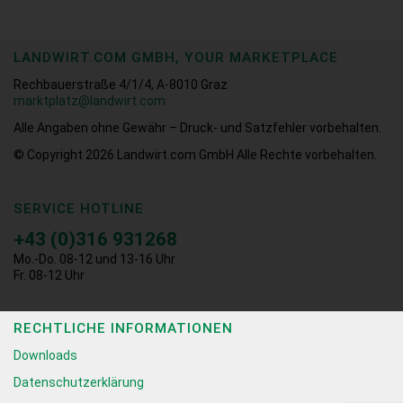
LANDWIRT.COM GMBH, YOUR MARKETPLACE
Rechbauerstraße 4/1/4, A-8010 Graz
marktplatz@landwirt.com
Alle Angaben ohne Gewähr – Druck- und Satzfehler vorbehalten.
© Copyright 2026
Landwirt.com GmbH Alle Rechte vorbehalten.
SERVICE HOTLINE
+43 (0)316 931268
Mo.-Do. 08-12 und 13-16 Uhr
Fr. 08-12 Uhr
RECHTLICHE INFORMATIONEN
Downloads
Datenschutzerklärung