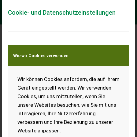
Cookie- und Datenschutzeinstellungen
Meine Transportkostenanfrage
Wie wir Cookies verwenden
Transport von Land- und Baumaschinen –
KEINE Tiertransporte
Wir können Cookies anfordern, die auf Ihrem
Sonstige Roust
Gerät eingestellt werden. Wir verwenden
Wiesenegge
Cookies, um uns mitzuteilen, wenn Sie
Wiesenegge Günstig
unsere Websites besuchen, wie Sie mit uns
EUR 380
interagieren, Ihre Nutzererfahrung
MwSt nicht ausweisbar
verbessern und Ihre Beziehung zu unserer
Website anpassen.