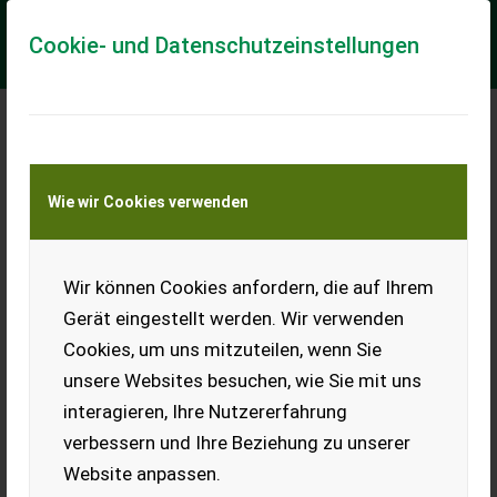
Cookie- und Datenschutzeinstellungen
Meine Transportkostenanfrage
Wie wir Cookies verwenden
Transport von Land- und Baumaschinen –
KEINE Tiertransporte
Wir können Cookies anfordern, die auf Ihrem
Hangcha forklifts CPD38-XEY2HA-SI Li-Ion
Heftruck
Gerät eingestellt werden. Wir verwenden
Cookies, um uns mitzuteilen, wenn Sie
== Více podrobnosti (CZ) == Zvedací kapacita: 3.800 kg Světlá
výška zdvihu: 150 cm Maximální světlá výška: 2.469 mm ==
unsere Websites besuchen, wie Sie mit uns
Weitere Informationen (DE)...
interagieren, Ihre Nutzererfahrung
EUR 24.250
MwSt nicht ausweisbar
verbessern und Ihre Beziehung zu unserer
Website anpassen.