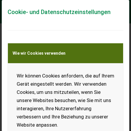
Cookie- und Datenschutzeinstellungen
Meine Transportkostenanfrage
Wie wir Cookies verwenden
Transport von Land- und Baumaschinen –
KEINE Tiertransporte
Wir können Cookies anfordern, die auf Ihrem
Holder 600 Liter 15m hydraulisch klappbar
Gerät eingestellt werden. Wir verwenden
Gebrauchtmaschine
Cookies, um uns mitzuteilen, wenn Sie
EDV: 72518 Feldspritze - mit 600 Liter Behälter - mit 15m
unsere Websites besuchen, wie Sie mit uns
hydraulisch klappbaren Spritzgestänge - mit hydraulischer
Höhenverstellung - mit 5 Teilb...
interagieren, Ihre Nutzererfahrung
verbessern und Ihre Beziehung zu unserer
EUR 1.990
inkl. 13% MwSt./Verm.
Website anpassen.