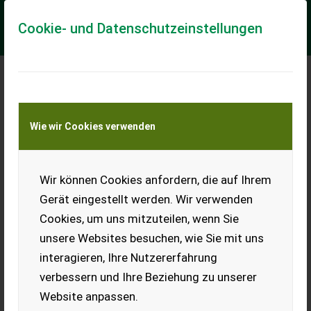
Cookie- und Datenschutzeinstellungen
Meine Transportkostenanfrage
Wie wir Cookies verwenden
Transport von Land- und Baumaschinen –
KEINE Tiertransporte
Wir können Cookies anfordern, die auf Ihrem
Kuhn VM153 4E/5H 102
Gerät eingestellt werden. Wir verwenden
Maschinenstandort: Grampersdorf Werksausstattung
Cookies, um uns mitzuteilen, wenn Sie
VM1535H80102 VM153 4E/5H 102 Rahmen Erweiterung
VM153H 102(-90) Grindel Steinsich.NSH Durchm.100 ...
unsere Websites besuchen, wie Sie mit uns
interagieren, Ihre Nutzererfahrung
EUR 33.201
inkl. 19% MwSt
verbessern und Ihre Beziehung zu unserer
Website anpassen.