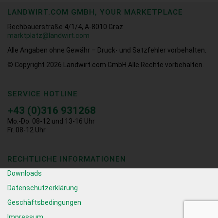
LANDWIRT.COM GMBH, YOUR MARKETPLACE
Rechbauerstraße 4/1/4, A-8010 Graz
marktplatz@landwirt.com
Alle Angaben ohne Gewähr – Druck- und Satzfehler vorbehalten.
© Copyright 2026
Landwirt.com GmbH Alle Rechte vorbehalten.
SERVICE HOTLINE
+43 (0)316 931268
Mo.-Do. 08-12 und 13-16 Uhr
Fr. 08-12 Uhr
RECHTLICHE INFORMATIONEN
Downloads
Datenschutzerklärung
Geschäftsbedingungen
Impressum