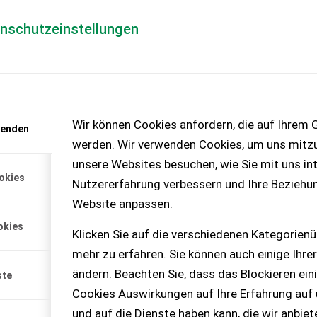
enschutzeinstellungen
Händlerlogin
für Händler
Mediada
anfrage
Wir können Cookies anfordern, die auf Ihrem G
wenden
chinen – KEINE
werden. Wir verwenden Cookies, um uns mitzu
unsere Websites besuchen, wie Sie mit uns int
okies
Nutzererfahrung verbessern und Ihre Beziehu
Website anpassen.
euchtung/Warntafeln,
okies
wachung, Fahrgasse...
Klicken Sie auf die verschiedenen Kategorienü
mehr zu erfahren. Sie können auch einige Ihrer
ändern. Beachten Sie, dass das Blockieren ein
ste
Cookies Auswirkungen auf Ihre Erfahrung auf
und auf die Dienste haben kann, die wir anbie