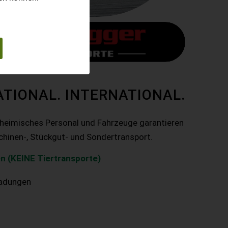
ATIONAL. INTERNATIONAL.
nheimisches Personal und Fahrzeuge garantieren
chinen-, Stückgut- und Sondertransport.
n (KEINE Tiertransporte)
ladungen