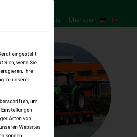
ten
Online-Produkte
Über uns
erät eingestellt
teilen, wenn Sie
eragieren, Ihre
ng zu unserer
berschriften, um
 Einstellungen
iger Arten von
 unseren Websites
ten können.