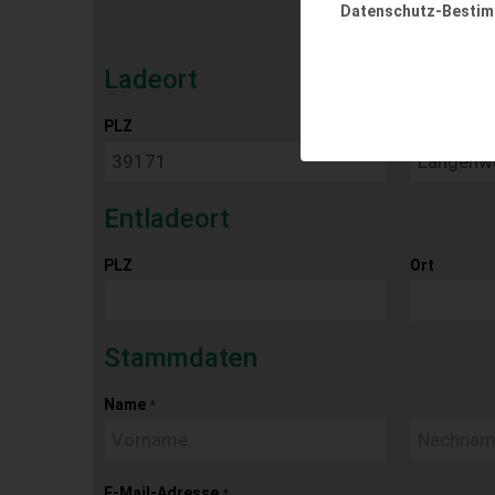
Datenschutz-Besti
Ladeort
PLZ
Ort
Entladeort
PLZ
Ort
Stammdaten
Name
*
E-Mail-Adresse
*