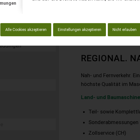
mmungen
Alle Cookies akzeptieren
Einstellungen akzeptieren
Nicht erlauben
REGIONAL. N
Nah- und Fernverkehr. Ei
höchste Qualität im Mas
Land- und Baumaschine
Teil- sowie Komplett
Sonderabmessungen
Zollservice (CH)