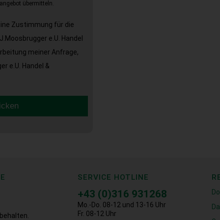
angebot übermitteln.
eine Zustimmung für die
J.Moosbrugger e.U. Handel
arbeitung meiner Anfrage,
r e.U. Handel &
icken
CE
SERVICE HOTLINE
R
+43 (0)316 931268
Do
Mo.-Do. 08-12 und 13-16 Uhr
Da
Fr. 08-12 Uhr
behalten.