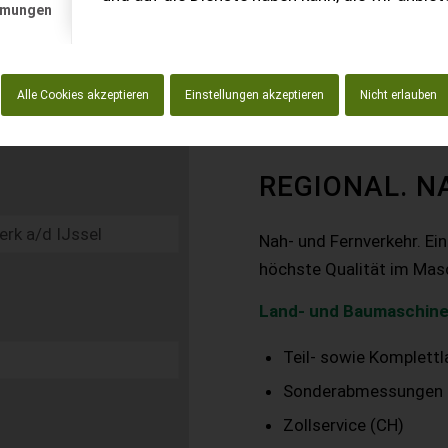
mmungen
Alle Cookies akzeptieren
Einstellungen akzeptieren
Nicht erlauben
REGIONAL. N
Nah- und Fernverkehr. Ei
höchste Qualität im Mas
Land- und Baumaschine
Teil- sowie Komplett
Sonderabmessungen
Zollservice (CH)