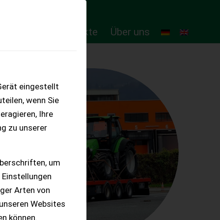
ten
Online-Produkte
Über uns
erät eingestellt
teilen, wenn Sie
eragieren, Ihre
ng zu unserer
berschriften, um
 Einstellungen
iger Arten von
 unseren Websites
ten können.