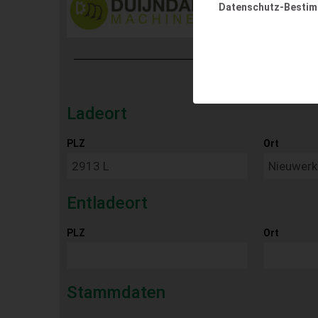
Datenschutz-Besti
Ladeort
PLZ
Ort
Entladeort
PLZ
Ort
Stammdaten