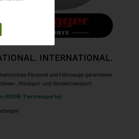
ATIONAL. INTERNATIONAL.
nheimisches Personal und Fahrzeuge garantieren
chinen-, Stückgut- und Sondertransport.
n (KEINE Tiertransporte)
ladungen