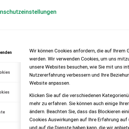
enschutzeinstellungen
Händlerlogin
für Händler
Mediada
anfrage
Wir können Cookies anfordern, die auf Ihrem G
wenden
chinen – KEINE
werden. Wir verwenden Cookies, um uns mitzu
unsere Websites besuchen, wie Sie mit uns int
okies
Nutzererfahrung verbessern und Ihre Beziehu
Website anpassen.
: 840 x 14 cmUntere
okies
e mit Kistenhalterung...
Klicken Sie auf die verschiedenen Kategorienü
mehr zu erfahren. Sie können auch einige Ihrer
ändern. Beachten Sie, dass das Blockieren ein
ste
Cookies Auswirkungen auf Ihre Erfahrung auf
und auf die Dienste haben kann, die wir anbie