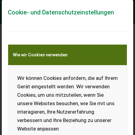
Cookie- und Datenschutzeinstellungen
Meine Transportkostenanfrage
Wie wir Cookies verwenden
Transport von Land- und Baumaschinen –
KEINE Tiertransporte
Wir können Cookies anfordern, die auf Ihrem
Krone GX 440
Gerät eingestellt werden. Wir verwenden
Vorführmaschine 2024 - prompt verfügbar
Cookies, um uns mitzuteilen, wenn Sie
Nr. 64109 Vorführmaschine mit 400 Fuhren Universal-
unsere Websites besuchen, wie Sie mit uns
Transportwagen - mit 44m³ Fassungsvermögen - mit
Knickdeichsel - mit hydraulischer Deichselfe...
interagieren, Ihre Nutzererfahrung
verbessern und Ihre Beziehung zu unserer
EUR 114.011
inkl. 20 % MwSt.
Website anpassen.