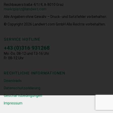
Rechbauerstraße 4/1/4, A-8010 Graz
marktplatz@landwirt.com
Alle Angaben ohne Gewähr – Druck- und Satzfehler vorbehalten.
© Copyright 2026
Landwirt.com GmbH Alle Rechte vorbehalten.
SERVICE HOTLINE
+43 (0)316 931268
Mo.-Do. 08-12 und 13-16 Uhr
Fr. 08-12 Uhr
RECHTLICHE INFORMATIONEN
Downloads
Datenschutzerklärung
Geschäftsbedingungen
Impressum