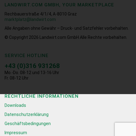
LANDWIRT.COM GMBH, YOUR MARKETPLACE
Rechbauerstraße 4/1/4, A-8010 Graz
marktplatz@landwirt.com
Alle Angaben ohne Gewähr – Druck- und Satzfehler vorbehalten.
© Copyright 2026
Landwirt.com GmbH Alle Rechte vorbehalten.
SERVICE HOTLINE
+43 (0)316 931268
Mo.-Do. 08-12 und 13-16 Uhr
Fr. 08-12 Uhr
RECHTLICHE INFORMATIONEN
Downloads
Datenschutzerklärung
Geschäftsbedingungen
Impressum