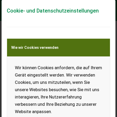
Cookie- und Datenschutzeinstellungen
Meine Transportkostenanfrage
Wie wir Cookies verwenden
Transport von Land- und Baumaschinen –
KEINE Tiertransporte
Wir können Cookies anfordern, die auf Ihrem
Holzknecht HS 206 BE
Gerät eingestellt werden. Wir verwenden
Holzknecht HS 206 BE
Cookies, um uns mitzuteilen, wenn Sie
Baujahr 2005 Funkanlage
unsere Websites besuchen, wie Sie mit uns
EUR 3.600
inkl. 20 %
interagieren, Ihre Nutzererfahrung
MwSt.
verbessern und Ihre Beziehung zu unserer
Website anpassen.