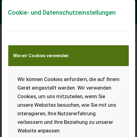
Cookie- und Datenschutzeinstellungen
Meine Transportkostenanfrage
Wie wir Cookies verwenden
Transport von Land- und Baumaschinen –
KEINE Tiertransporte
Wir können Cookies anfordern, die auf Ihrem
Binger-Seilzug EB490P Professional XHD DIR
Gerät eingestellt werden. Wir verwenden
mit Komfortsteuerung und VITIcontour
Cookies, um uns mitzuteilen, wenn Sie
Bestehend aus: - 2 Entlaubungsköpfe EB 490 Professional -
unsere Websites besuchen, wie Sie mit uns
Hydr.Laubwandabtastung VITIContour 2 x 150mm - Hubmast
XHD mit hydr. Seitenneigung +/- 2...
interagieren, Ihre Nutzererfahrung
verbessern und Ihre Beziehung zu unserer
EUR 17.731
inkl. 19% MwSt
Website anpassen.