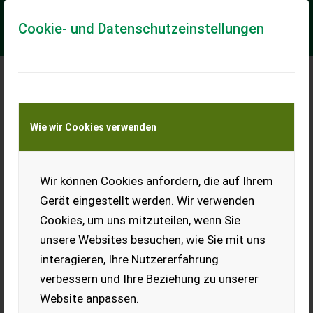
Cookie- und Datenschutzeinstellungen
Meine Transportkostenanfrage
Wie wir Cookies verwenden
Transport von Land- und Baumaschinen –
KEINE Tiertransporte
Wir können Cookies anfordern, die auf Ihrem
CLAAS Corio 870 FC Conspeed
Gerät eingestellt werden. Wir verwenden
- Baujahr 2019 - 8-reihig - 70 cm Reihenabstand -
Cookies, um uns mitzuteilen, wenn Sie
Haubenerhöhung rechts und links - Stoppelknicker - Zusatz-
Stoppelknicker - Gegenschneide-Kit - Wi...
unsere Websites besuchen, wie Sie mit uns
interagieren, Ihre Nutzererfahrung
EUR 59.880
inkl. 20 % MwSt.
verbessern und Ihre Beziehung zu unserer
Website anpassen.