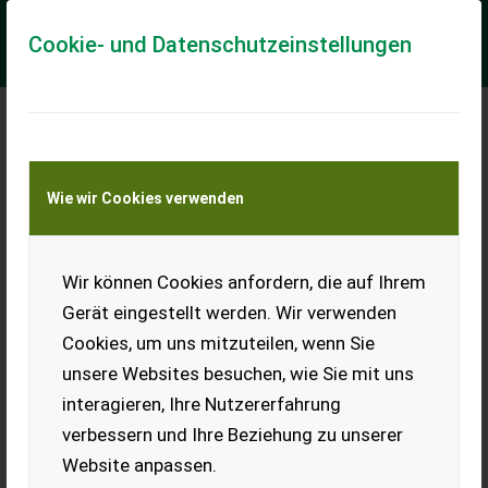
Cookie- und Datenschutzeinstellungen
Meine Transportkostenanfrage
Wie wir Cookies verwenden
Transport von Land- und Baumaschinen –
KEINE Tiertransporte
Wir können Cookies anfordern, die auf Ihrem
JCB TM 320
Gerät eingestellt werden. Wir verwenden
JCB TM 320
Cookies, um uns mitzuteilen, wenn Sie
Teleskopradlader,
Erstzulassung 2026, mit
unsere Websites besuchen, wie Sie mit uns
131-PS-Motor, Powershift-
interagieren, Ihre Nutzererfahrung
Getriebe 40 km/h, Bereifung:
460/70R24 Michelin, Q-Fit
verbessern und Ihre Beziehung zu unserer
Aufnahme und ...
Website anpassen.
EUR 159.480
inkl. 20 % MwSt.