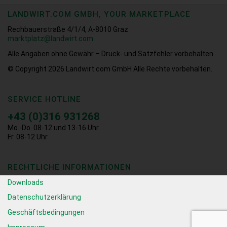
LANDWIRT.COM GMBH, YOUR MARKETPLACE
Rechbauerstraße 4/1/4, A-8010 Graz
marktplatz@landwirt.com
Alle Angaben ohne Gewähr – Druck- und Satzfehler vorbehalten.
© Copyright 2026
Landwirt.com GmbH Alle Rechte vorbehalten.
SERVICE HOTLINE
+43 (0)316 931268
Mo.-Do. 08-12 und 13-16 Uhr
Fr. 08-12 Uhr
RECHTLICHE INFORMATIONEN
Downloads
Datenschutzerklärung
Geschäftsbedingungen