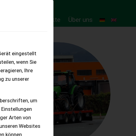
ten
Online-Produkte
Über uns
erät eingestellt
teilen, wenn Sie
eragieren, Ihre
ng zu unserer
berschriften, um
 Einstellungen
iger Arten von
 unseren Websites
ten können.