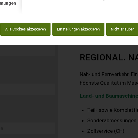
mmungen
Alle Cookies akzeptieren
Einstellungen akzeptieren
Nicht erlauben
REGIONAL. N
Nah- und Fernverkehr. Ei
höchste Qualität im Mas
Land- und Baumaschine
Teil- sowie Komplett
Sonderabmessungen
Zollservice (CH)