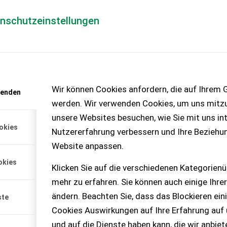
enschutzeinstellungen
Händlerlogin
für Händler
Mediada
anfrage
Wir können Cookies anfordern, die auf Ihrem G
wenden
chinen – KEINE
werden. Wir verwenden Cookies, um uns mitzu
unsere Websites besuchen, wie Sie mit uns int
okies
Nutzererfahrung verbessern und Ihre Beziehu
Website anpassen.
TOMATIK hydr.
okies
nschwenkung PFLUGKÖRPER
Klicken Sie auf die verschiedenen Kategorienü
mehr zu erfahren. Sie können auch einige Ihrer
ändern. Beachten Sie, dass das Blockieren ein
ste
Cookies Auswirkungen auf Ihre Erfahrung auf
und auf die Dienste haben kann, die wir anbie