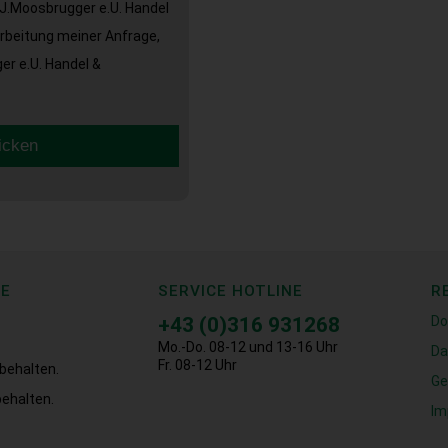
J.Moosbrugger e.U. Handel
arbeitung meiner Anfrage,
r e.U. Handel &
icken
CE
SERVICE HOTLINE
R
+43 (0)316 931268
Do
Mo.-Do. 08-12 und 13-16 Uhr
Da
Fr. 08-12 Uhr
behalten.
Ge
ehalten.
Im