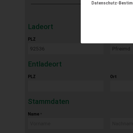
Datenschutz-Besti
Ladeort
PLZ
Ort
Entladeort
PLZ
Ort
Stammdaten
Name
*