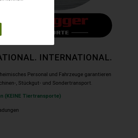
ATIONAL. INTERNATIONAL.
nheimisches Personal und Fahrzeuge garantieren
chinen-, Stückgut- und Sondertransport.
n (KEINE Tiertransporte)
ladungen