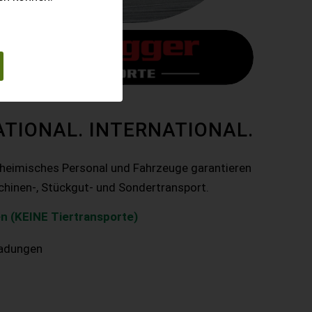
ATIONAL. INTERNATIONAL.
nheimisches Personal und Fahrzeuge garantieren
chinen-, Stückgut- und Sondertransport.
n (KEINE Tiertransporte)
ladungen