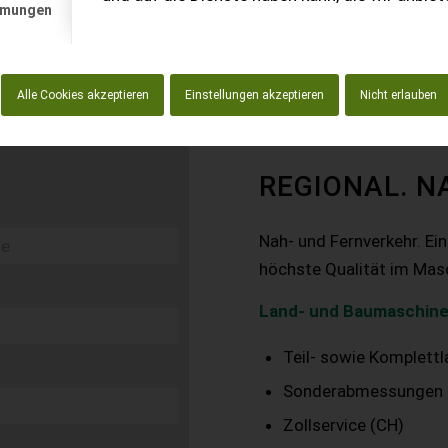
mmungen
Alle Cookies akzeptieren
Einstellungen akzeptieren
Nicht erlauben
REGIONAL. N
Nah- und Fernverkehr. Ei
höchste Qualität im Mas
Land- und Baumaschine
Teil- sowie Komplett
Sonderabmessungen
Zollservice (CH)