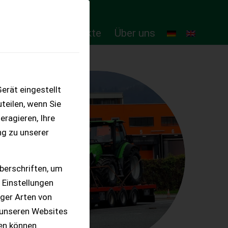
ten
Online-Produkte
Über uns
erät eingestellt
teilen, wenn Sie
eragieren, Ihre
ng zu unserer
berschriften, um
 Einstellungen
iger Arten von
 unseren Websites
ten können.