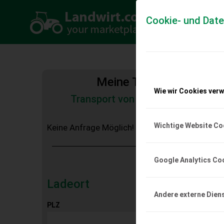
Cookie- und Dat
Meine Transportkosten
Wie wir Cookies ver
Transport von Land- und Baumas
Tiertransporte
Wichtige Website Co
Keine Anfrage Möglich!
Google Analytics Co
Ladeort
Andere externe Dien
PLZ
Ort