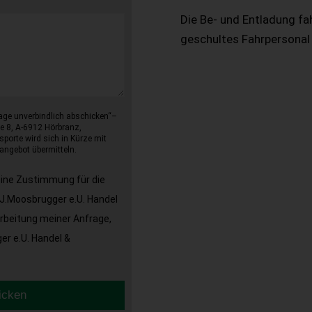
Die Be- und Entladung fa
geschultes Fahrpersonal
age unverbindlich abschicken“–
e 8, A-6912 Hörbranz,
sporte wird sich in Kürze mit
angebot übermitteln.
eine Zustimmung für die
J.Moosbrugger e.U. Handel
arbeitung meiner Anfrage,
r e.U. Handel &
icken