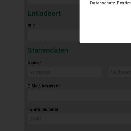
Datenschutz-Besti
Entladeort
PLZ
Ort
Stammdaten
Name
*
E-Mail-Adresse
*
Telefonnummer