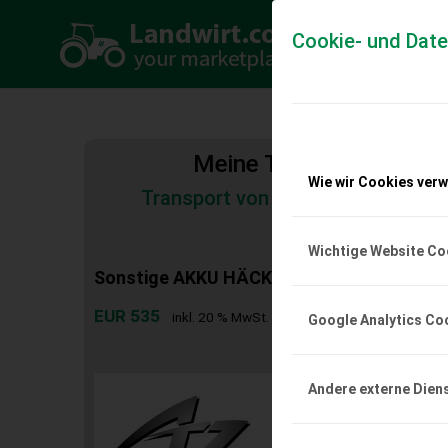
Cookie- und Dat
Meine Transportkosten
Wie wir Cookies ver
Transport von Land- und Baumas
Tiertransporte
Wichtige Website Co
Sonstige AKKU HÄCKSLER GS 340IS
EUR 535
inkl. 20 % MwSt.
Google Analytics Co
Andere externe Dien