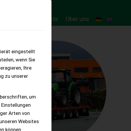
ten
Online-Produkte
Über uns
erät eingestellt
teilen, wenn Sie
eragieren, Ihre
ng zu unserer
berschriften, um
 Einstellungen
iger Arten von
 unseren Websites
ten können.