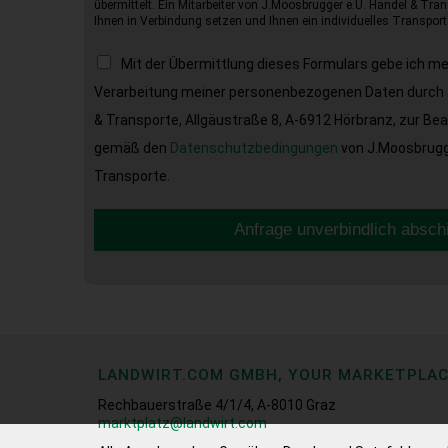
übermittelt. Ein Mitarbeiter von J.Moosbrugger e.U. Handel & Tran
Ihnen in Verbindung setzen und Ihnen ein individuelles Transport
Mit der Übermittlung dieses Formulars gebe ich m
Verarbeitung meiner personenbezogenen Daten durch 
& Transporte, Allgäustraße 8, A-6912 Hörbranz, zur Be
gemäß den
Datenschutzbedingungen
von J.Moosbrugge
Transporte.
Anfrage unverbindlich absch
LANDWIRT.COM GMBH, YOUR MARKETPLA
Rechbauerstraße 4/1/4, A-8010 Graz
marktplatz@landwirt.com