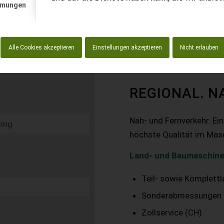
mmungen
Alle Cookies akzeptieren
Einstellungen akzeptieren
Nicht erlauben
REGIONAL. N
Nah- und Fernverkehr. Ei
höchste Qualität im Mas
Land- und Baumaschine
Teil- sowie Komplett
Sonderabmessungen
Zollservice (CH)