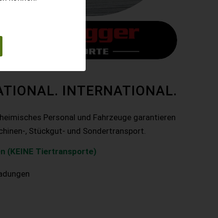
ATIONAL. INTERNATIONAL.
nheimisches Personal und Fahrzeuge garantieren
chinen-, Stückgut- und Sondertransport.
n (KEINE Tiertransporte)
ladungen