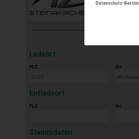
Datenschutz-Besti
Ladeort
PLZ
Ort
Entladeort
PLZ
Ort
Stammdaten