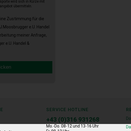
sporte wird sich in Kürze mit
angebot übermitteln.
eine Zustimmung für die
J.Moosbrugger e.U. Handel
arbeitung meiner Anfrage,
r e.U. Handel &
icken
CE
SERVICE HOTLINE
R
+43 (0)316 931268
Do
Mo.-Do. 08-12 und 13-16 Uhr
Da