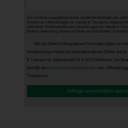
Die von Ihnen angegebenen Daten werden bei Betätigen des „Anfr
Buttons an J.Moosbrugger e.U. Handel & Transporte, Allgäustraß
übermittelt. Ein Mitarbeiter von J.Moosbrugger e.U. Handel & Tran
Ihnen in Verbindung setzen und Ihnen ein individuelles Transport
Mit der Übermittlung dieses Formulars gebe ich m
Verarbeitung meiner personenbezogenen Daten durch 
& Transporte, Allgäustraße 8, A-6912 Hörbranz, zur Be
gemäß den
Datenschutzbedingungen
von J.Moosbrugge
Transporte.
Anfrage unverbindlich absch