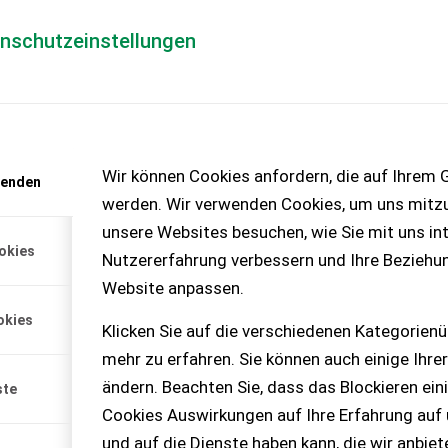
enschutzeinstellungen
Händlerlogin
für Händler
Mediada
anfrage
Wir können Cookies anfordern, die auf Ihrem G
wenden
chinen – KEINE
werden. Wir verwenden Cookies, um uns mitzu
unsere Websites besuchen, wie Sie mit uns int
okies
Nutzererfahrung verbessern und Ihre Beziehu
Website anpassen.
okies
Klicken Sie auf die verschiedenen Kategorienü
he, 3.500 kg Hubkraft
mehr zu erfahren. Sie können auch einige Ihrer
iter Schnellwechselpl...
ändern. Beachten Sie, dass das Blockieren ein
ste
Cookies Auswirkungen auf Ihre Erfahrung auf
und auf die Dienste haben kann, die wir anbie