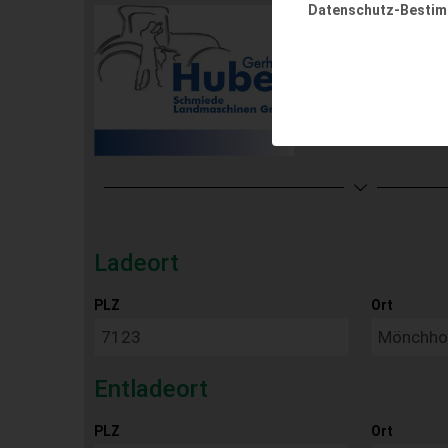
Datenschutz-Besti
Ladeort
PLZ
Ort
Entladeort
PLZ
Ort