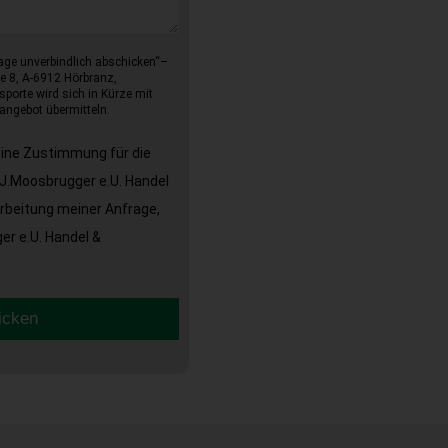
age unverbindlich abschicken“–
e 8, A-6912 Hörbranz,
sporte wird sich in Kürze mit
angebot übermitteln.
eine Zustimmung für die
J.Moosbrugger e.U. Handel
arbeitung meiner Anfrage,
r e.U. Handel &
icken