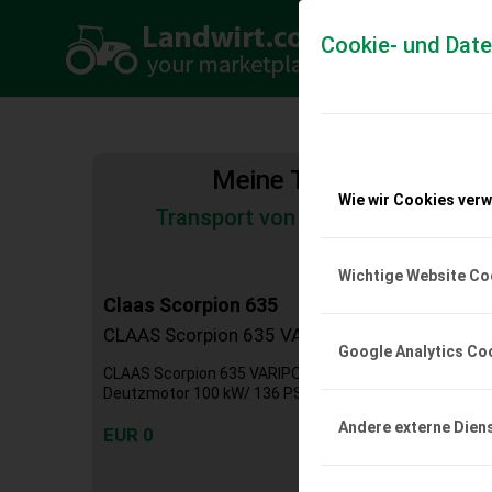
Cookie- und Dat
Meine Transportkosten
Wie wir Cookies ver
Transport von Land- und Baumas
Tiertransporte
Wichtige Website Co
Claas Scorpion 635
CLAAS Scorpion 635 VARIPOWER - Stage V
Google Analytics Co
CLAAS Scorpion 635 VARIPOWER - Stage V 6,13 m Hubhö
Deutzmotor 100 kW/ 136 PS Druckluftbremsanlage, 2-Le
Andere externe Dien
EUR 0