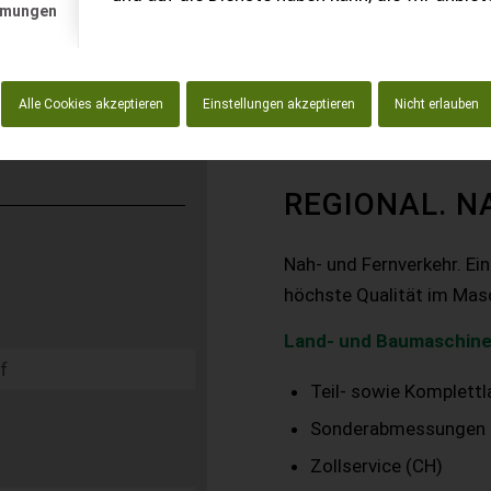
mmungen
Alle Cookies akzeptieren
Einstellungen akzeptieren
Nicht erlauben
REGIONAL. N
Nah- und Fernverkehr. Ei
höchste Qualität im Mas
Land- und Baumaschine
Teil- sowie Komplett
Sonderabmessungen
Zollservice (CH)