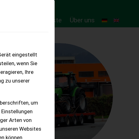
ten
Online-Produkte
Über uns
erät eingestellt
teilen, wenn Sie
eragieren, Ihre
ng zu unserer
berschriften, um
 Einstellungen
iger Arten von
 unseren Websites
ten können.