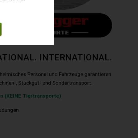
ATIONAL. INTERNATIONAL.
nheimisches Personal und Fahrzeuge garantieren
chinen-, Stückgut- und Sondertransport.
n (KEINE Tiertransporte)
ladungen