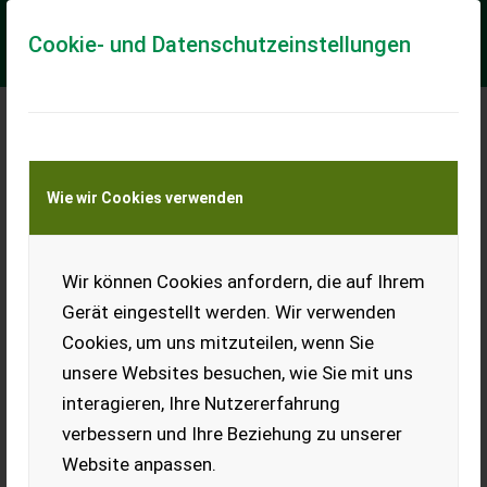
Cookie- und Datenschutzeinstellungen
Meine Transportkostenanfrage
Wie wir Cookies verwenden
Transport von Land- und Baumaschinen –
KEINE Tiertransporte
Wir können Cookies anfordern, die auf Ihrem
Bauer Blitz P80 Pumpfass
Gerät eingestellt werden. Wir verwenden
Gebrauchtmaschine
Cookies, um uns mitzuteilen, wenn Sie
EDV 66680 Pumpfass - mit verzinktem 8.000 Liter Behälter -
unsere Websites besuchen, wie Sie mit uns
mit hydraulischer Bremse - mit WW-Gelenkwelle - mit
Füllstandsanzeige vorne - mit Halte...
interagieren, Ihre Nutzererfahrung
verbessern und Ihre Beziehung zu unserer
EUR 27.825
inkl. 13% MwSt./Verm.
Website anpassen.