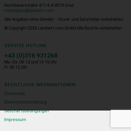
Rechbauerstraße 4/1/4, A-8010 Graz
marktplatz@landwirt.com
Alle Angaben ohne Gewähr – Druck- und Satzfehler vorbehalten.
© Copyright 2026
Landwirt.com GmbH Alle Rechte vorbehalten.
SERVICE HOTLINE
+43 (0)316 931268
Mo.-Do. 08-12 und 13-16 Uhr
Fr. 08-12 Uhr
RECHTLICHE INFORMATIONEN
Downloads
Datenschutzerklärung
Geschäftsbedingungen
Impressum