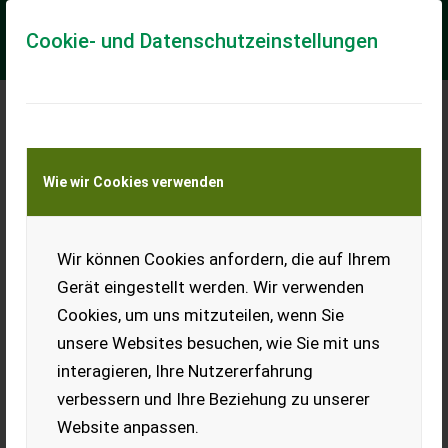
Cookie- und Datenschutzeinstellungen
Meine Transportkostenanfrage
Wie wir Cookies verwenden
Transport von Land- und Baumaschinen –
KEINE Tiertransporte
Wir können Cookies anfordern, die auf Ihrem
Sonstige HÄCKSLER GHE 375
Gerät eingestellt werden. Wir verwenden
EUR 799
inkl. 20 % MwSt.
Cookies, um uns mitzuteilen, wenn Sie
unsere Websites besuchen, wie Sie mit uns
interagieren, Ihre Nutzererfahrung
verbessern und Ihre Beziehung zu unserer
Website anpassen.