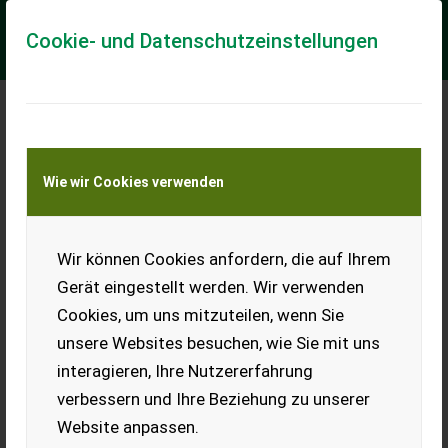
Cookie- und Datenschutzeinstellungen
Meine Transportkostenanfrage
Wie wir Cookies verwenden
Transport von Land- und Baumaschinen –
KEINE Tiertransporte
Wir können Cookies anfordern, die auf Ihrem
Rauch ZSA 600
Gerät eingestellt werden. Wir verwenden
Klassifizierung: Gebrauchtmaschine; Behältervolumen: 600;
Cookies, um uns mitzuteilen, wenn Sie
Arbeitsbreite: 12; Anzahl Streuscheiben: 2; Anzahl
Vorbesitzer: 1
unsere Websites besuchen, wie Sie mit uns
interagieren, Ihre Nutzererfahrung
EUR 650
inkl. 20 % MwSt.
verbessern und Ihre Beziehung zu unserer
Website anpassen.